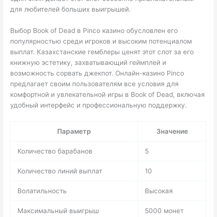
для любителей больших выигрышей.
Выбор Book of Dead в Pinco казино обусловлен его
популярностью среди игроков и высоким потенциалом
выплат. Казахстанские гемблеры ценят этот слот за его
книжную эстетику, захватывающий геймплей и
возможность сорвать джекпот. Онлайн-казино Pinco
предлагает своим пользователям все условия для
комфортной и увлекательной игры в Book of Dead, включая
удобный интерфейс и профессиональную поддержку.
Параметр
Значение
Количество барабанов
5
Количество линий выплат
10
Волатильность
Высокая
Максимальный выигрыш
5000 монет