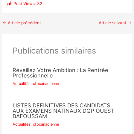
Post Views:
32
←
Article précédent
Article suivant
→
Publications similaires
Réveillez Votre Ambition : La Rentrée
Professionnelle
Actualités
,
cfpcanadienne
LISTES DEFINITIVES DES CANDIDATS
AUX EXAMENS NATINAUX DQP OUEST
BAFOUSSAM
Actualités
,
cfpcanadienne