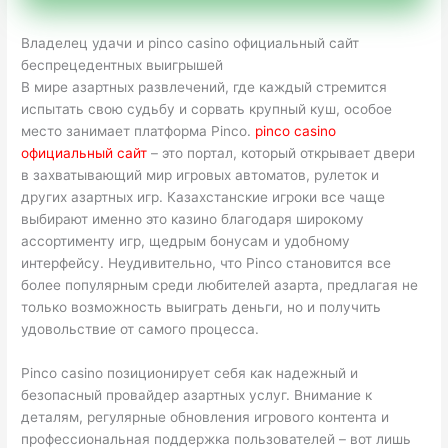
Владелец удачи и pinco casino официальный сайт
беспрецедентных выигрышей
В мире азартных развлечений, где каждый стремится
испытать свою судьбу и сорвать крупный куш, особое
место занимает платформа Pinco.
pinco casino
официальный сайт
– это портал, который открывает двери
в захватывающий мир игровых автоматов, рулеток и
других азартных игр. Казахстанские игроки все чаще
выбирают именно это казино благодаря широкому
ассортименту игр, щедрым бонусам и удобному
интерфейсу. Неудивительно, что Pinco становится все
более популярным среди любителей азарта, предлагая не
только возможность выиграть деньги, но и получить
удовольствие от самого процесса.
Pinco casino позиционирует себя как надежный и
безопасный провайдер азартных услуг. Внимание к
деталям, регулярные обновления игрового контента и
профессиональная поддержка пользователей – вот лишь