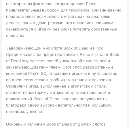
некоторые из факторов, которые делают Pinco
привлекательным выбором для гемблеров. Онлайн-казино
предоставляет возможность играть как на реальные
деньги, так и в демо-режиме, что позволяет новичкам
ознакомиться с играми без риска потерять собственные
средства.
Завораживающий мир слота Book of Dead и Pinco
Среди множества представленных в Pinco игр, слот Book
of Dead выделяется своей уникальной атмосферой и
захватывающим геймплеем. Этот слот, разработанный
компанией Play’n GO, отправляет игроков в путешествие
по древнеегипетским гробницам в поисках сокровищ.
Символика игры, выполненная в египетском стиле,
создает неповторимую атмосферу таинственности и
приключений. Book of Dead завоевал популярность
благодаря своей высокой волатильности и большому
потенциалу выплат.
Основным отличием Book of Dead от других слотов