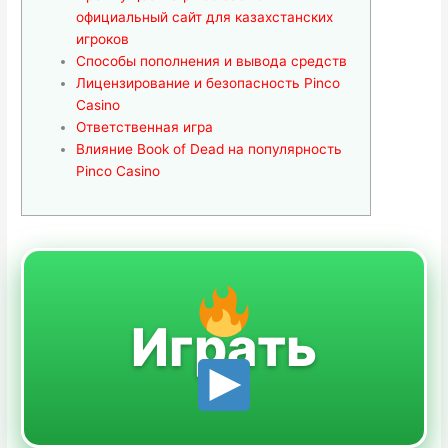
официальный сайт для казахстанских
игроков
Способы пополнения и вывода средств
Лицензирование и безопасность Pinco
Casino
Ответственная игра
Влияние Book of Dead на популярность
Pinco Casino
Играть