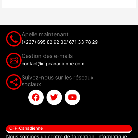
Apelle maintenant
(+237) 695 82 92 30/ 671 33 78 29
Gestion des e-mails
contact@cfpcanadienne.com
Suivez-nous sur les réseaux
sociaux
F
T
Y
a
w
o
c
i
u
e
t
t
b
t
u
CFP-Canadienne
o
e
b
Nous sommes un centre de formation informatique