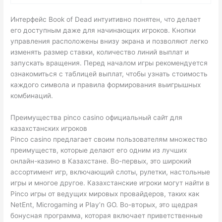
Интерфейс Book of Dead интуитивно понятен, что делает
его доступным даже для начинающих игроков. Кнопки
управления расположены внизу экрана и позволяют легко
изменять размер ставки, количество линий выплат и
запускать вращения. Перед началом игры рекомендуется
ознакомиться с таблицей выплат, чтобы узнать стоимость
каждого символа и правила формирования выигрышных
комбинаций.
Преимущества pinco casino официальный сайт для
казахстанских игроков
Pinco casino предлагает своим пользователям множество
преимуществ, которые делают его одним из лучших
онлайн-казино в Казахстане. Во-первых, это широкий
ассортимент игр, включающий слоты, рулетки, настольные
игры и многое другое. Казахстанские игроки могут найти в
Pinco игры от ведущих мировых провайдеров, таких как
NetEnt, Microgaming и Play’n GO. Во-вторых, это щедрая
бонусная программа, которая включает приветственные