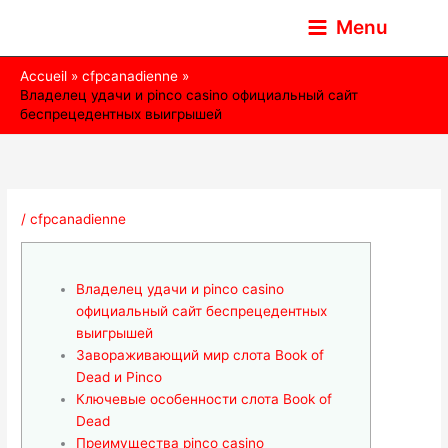
Aller
Menu
au
contenu
Accueil
cfpcanadienne
Владелец удачи и pinco casino официальный сайт
беспрецедентных выигрышей
/
cfpcanadienne
Владелец удачи и pinco casino
официальный сайт беспрецедентных
выигрышей
Завораживающий мир слота Book of
Dead и Pinco
Ключевые особенности слота Book of
Dead
Преимущества pinco casino