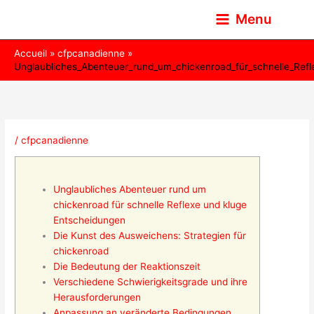
Aller
Menu
au
contenu
Accueil
cfpcanadienne
Unglaubliches_Abenteuer_rund_um_chickenroad_für_schnelle_Refl
/
cfpcanadienne
Unglaubliches Abenteuer rund um
chickenroad für schnelle Reflexe und kluge
Entscheidungen
Die Kunst des Ausweichens: Strategien für
chickenroad
Die Bedeutung der Reaktionszeit
Verschiedene Schwierigkeitsgrade und ihre
Herausforderungen
Anpassung an veränderte Bedingungen