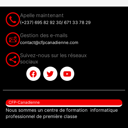
Apelle maintenant
(+237) 695 82 92 30/ 671 33 78 29
Gestion des e-mails
contact@cfpcanadienne.com
Suivez-nous sur les réseaux
sociaux
F
T
Y
a
w
o
c
i
u
e
t
t
b
t
u
CFP-Canadienne
o
e
b
Nous sommes un centre de formation informatique
o
r
e
professionnel de première classe
k