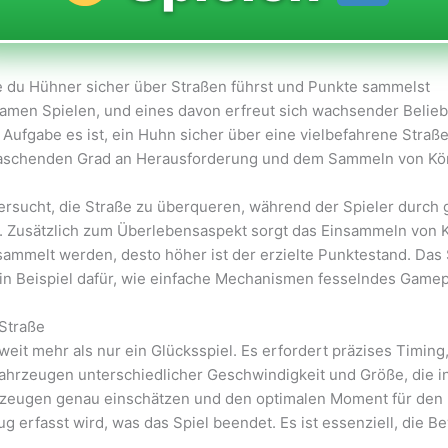
e du Hühner sicher über Straßen führst und Punkte sammelst
ltsamen Spielen, und eines davon erfreut sich wachsender Belieb
Aufgabe es ist, ein Huhn sicher über eine vielbefahrene Straße 
rraschenden Grad an Herausforderung und dem Sammeln von Kör
 versucht, die Straße zu überqueren, während der Spieler durch
 Zusätzlich zum Überlebensaspekt sorgt das Einsammeln von K
mmelt werden, desto höher ist der erzielte Punktestand. Das S
 ein Beispiel dafür, wie einfache Mechanismen fesselndes Game
Straße
weit mehr als nur ein Glücksspiel. Es erfordert präzises Timi
 Fahrzeugen unterschiedlicher Geschwindigkeit und Größe, die
zeugen genau einschätzen und den optimalen Moment für den Ü
g erfasst wird, was das Spiel beendet. Es ist essenziell, die