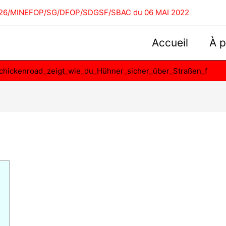
00226/MINEFOP/SG/DFOP/SDGSF/SBAC du 06 MAI 2022
Accueil
À 
chickenroad_zeigt_wie_du_Hühner_sicher_über_Straßen_f