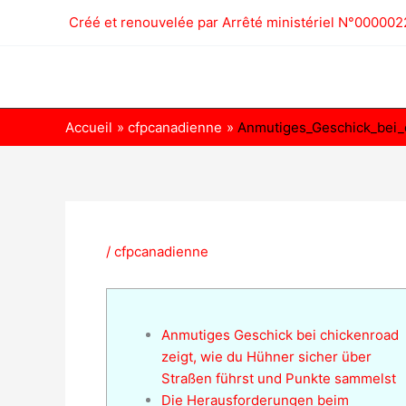
Aller
Créé et renouvelée par Arrêté ministériel N°000
au
contenu
Accueil
cfpcanadienne
Anmutiges_Geschick_bei_
/
cfpcanadienne
Anmutiges Geschick bei chickenroad
zeigt, wie du Hühner sicher über
Straßen führst und Punkte sammelst
Die Herausforderungen beim