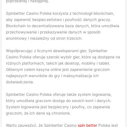
poprzedniej i następnej.
Spinbetter Casino Polska korzysta z technologii blockchain,
aby zapewnić bezpieczeństwo i poufność danych graczy.
Blockchain to decentralizowana baza danych, która umożliwia
przechowywanie i przekazywanie danych w sposób
anonimowy i niezależny od stron trzecich.
Współpracując z licznymi deweloperami gier, Spinbetter
Casino Polska oferuje szeroki wybór gier, które są dostępne na
różnych platformach, takich jak desktop, mobilny i tablet.
Głównym celem kasyna online jest zapewnienie graczom
najlepszych warunków do gry i maksymalizacja ich
doświadczenia.
Spinbetter Casino Polska oferuje także system logowania,
który umożliwia graczom dostęp do swoich kont i danych.
System logowania jest bezpieczny i poufny, co zapewnia
graczom, że ich dane są chronione.
Warto zauważyć, że Spinbetter Casino
spin better
Polska jest