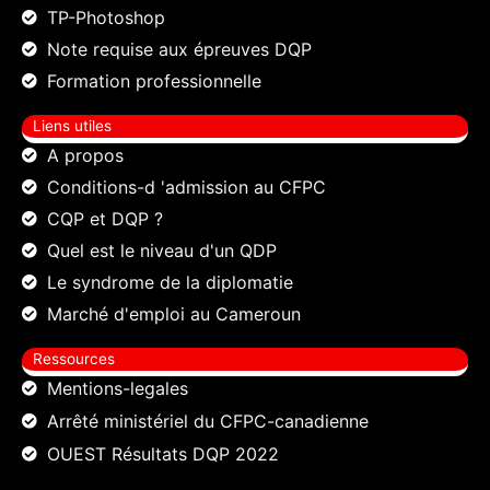
TP-Photoshop
Note requise aux épreuves DQP
Formation professionnelle
Liens utiles
A propos
Conditions-d 'admission au CFPC
CQP et DQP ?
Quel est le niveau d'un QDP
Le syndrome de la diplomatie
Marché d'emploi au Cameroun
Ressources
Mentions-legales
Arrêté ministériel du CFPC-canadienne
OUEST Résultats DQP 2022