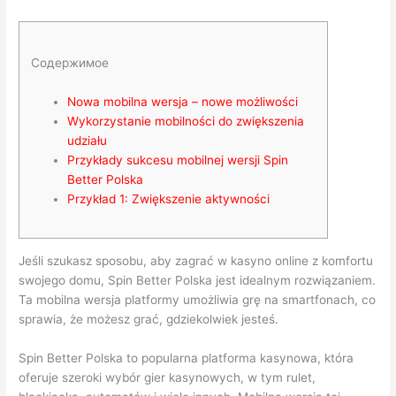
Содержимое
Nowa mobilna wersja – nowe możliwości
Wykorzystanie mobilności do zwiększenia
udziału
Przykłady sukcesu mobilnej wersji Spin
Better Polska
Przykład 1: Zwiększenie aktywności
Jeśli szukasz sposobu, aby zagrać w kasyno online z komfortu
swojego domu, Spin Better Polska jest idealnym rozwiązaniem.
Ta mobilna wersja platformy umożliwia grę na smartfonach, co
sprawia, że możesz grać, gdziekolwiek jesteś.
Spin Better Polska to popularna platforma kasynowa, która
oferuje szeroki wybór gier kasynowych, w tym rulet,