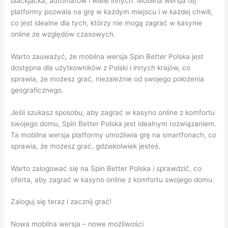
blackjacka, automatów i wiele innych. Mobilna wersja tej
platformy pozwala na grę w każdym miejscu i w każdej chwili,
co jest idealne dla tych, którzy nie mogą zagrać w kasynie
online ze względów czasowych.
Warto zauważyć, że mobilna wersja Spin Better Polska jest
dostępna dla użytkowników z Polski i innych krajów, co
sprawia, że możesz grać, niezależnie od swojego położenia
geograficznego.
Jeśli szukasz sposobu, aby zagrać w kasyno online z komfortu
swojego domu, Spin Better Polska jest idealnym rozwiązaniem.
Ta mobilna wersja platformy umożliwia grę na smartfonach, co
sprawia, że możesz grać, gdziekolwiek jesteś.
Warto zalogować się na Spin Better Polska i sprawdzić, co
oferta, aby zagrać w kasyno online z komfortu swojego domu.
Zaloguj się teraz i zacznij grać!
Nowa mobilna wersja – nowe możliwości