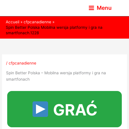
Aller
Menu
au
contenu
Accueil
cfpcanadienne
Spin Better Polska Mobilna wersja platformy i gra na
smartfonach.1228
/
cfpcanadienne
Spin Better Polska – Mobilna wersja platformy i gra na
smartfonach
GRAĆ