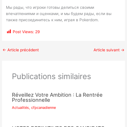
Мы рады, что игроки готовы делиться своими
впечатлениями и оценками, и мы будем рады, если вы
также присоединитесь к ним, играя в Pokerdom.
Post Views:
29
←
Article précédent
Article suivant
→
Publications similaires
Réveillez Votre Ambition : La Rentrée
Professionnelle
Actualités
,
cfpcanadienne