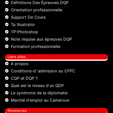
Définitions Des Épreuves DQP
Orientation professionnelle
Support De Cours
Tp Illustrator
TP-Photoshop
Note requise aux épreuves DQP
Formation professionnelle
Liens utiles
A propos
Conditions-d 'admission au CFPC
CQP et DQP ?
Quel est le niveau d'un QDP
Le syndrome de la diplomatie
Marché d'emploi au Cameroun
Ressources