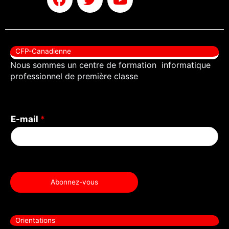
a
w
o
c
i
u
e
t
t
b
t
u
CFP-Canadienne
o
e
b
Nous sommes un centre de formation informatique
o
r
e
professionnel de première classe
k
E-mail
*
Abonnez-vous
Orientations