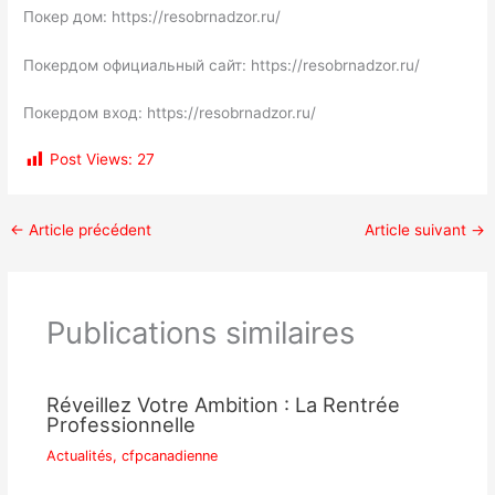
Покер дом: https://resobrnadzor.ru/
Покердом официальный сайт: https://resobrnadzor.ru/
Покердом вход: https://resobrnadzor.ru/
Post Views:
27
←
Article précédent
Article suivant
→
Publications similaires
Réveillez Votre Ambition : La Rentrée
Professionnelle
Actualités
,
cfpcanadienne