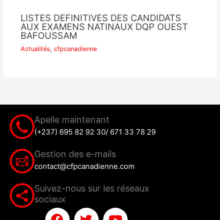
LISTES DEFINITIVES DES CANDIDATS
AUX EXAMENS NATINAUX DQP OUEST
BAFOUSSAM
Actualités
,
cfpcanadienne
Apelle maintenant
(+237) 695 82 92 30/ 671 33 78 29
Gestion des e-mails
contact@cfpcanadienne.com
Suivez-nous sur les réseaux
sociaux
F
T
Y