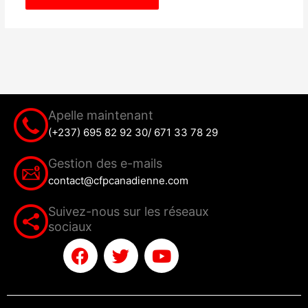
Apelle maintenant
(+237) 695 82 92 30/ 671 33 78 29
Gestion des e-mails
contact@cfpcanadienne.com
Suivez-nous sur les réseaux
sociaux
F
T
Y
a
w
o
c
i
u
e
t
t