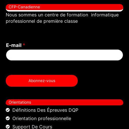
b
t
u
CFP-Canadienne
o
e
b
Nous sommes un centre de formation informatique
o
r
e
professionnel de première classe
k
E-mail
*
Abonnez-vous
Orientations
Définitions Des Épreuves DQP
Orientation professionnelle
Support De Cours