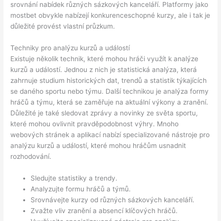
srovnání nabídek různých sázkových kanceláří. Platformy jako
mostbet obvykle nabízejí konkurenceschopné kurzy, ale i tak je
důležité provést vlastní průzkum.
Techniky pro analýzu kurzů a událostí
Existuje několik technik, které mohou hráči využít k analýze
kurzů a událostí. Jednou z nich je statistická analýza, která
zahrnuje studium historických dat, trendů a statistik týkajících
se daného sportu nebo týmu. Další technikou je analýza formy
hráčů a týmu, která se zaměřuje na aktuální výkony a zranění.
Důležité je také sledovat zprávy a novinky ze světa sportu,
které mohou ovlivnit pravděpodobnost výhry. Mnoho
webových stránek a aplikací nabízí specializované nástroje pro
analýzu kurzů a událostí, které mohou hráčům usnadnit
rozhodování.
Sledujte statistiky a trendy.
Analyzujte formu hráčů a týmů.
Srovnávejte kurzy od různých sázkových kanceláří.
Zvažte vliv zranění a absencí klíčových hráčů.