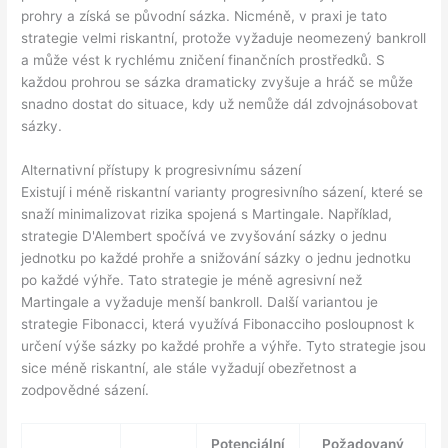
prohry a získá se původní sázka. Nicméně, v praxi je tato
strategie velmi riskantní, protože vyžaduje neomezený bankroll
a může vést k rychlému zničení finančních prostředků. S
každou prohrou se sázka dramaticky zvyšuje a hráč se může
snadno dostat do situace, kdy už nemůže dál zdvojnásobovat
sázky.
Alternativní přístupy k progresivnímu sázení
Existují i méně riskantní varianty progresivního sázení, které se
snaží minimalizovat rizika spojená s Martingale. Například,
strategie D'Alembert spočívá ve zvyšování sázky o jednu
jednotku po každé prohře a snižování sázky o jednu jednotku
po každé výhře. Tato strategie je méně agresivní než
Martingale a vyžaduje menší bankroll. Další variantou je
strategie Fibonacci, která využívá Fibonacciho posloupnost k
určení výše sázky po každé prohře a výhře. Tyto strategie jsou
sice méně riskantní, ale stále vyžadují obezřetnost a
zodpovědné sázení.
Potenciální
Požadovaný