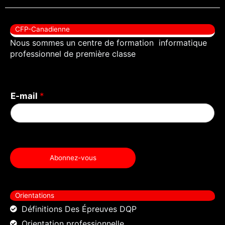
e
t
t
b
t
u
CFP-Canadienne
o
e
b
Nous sommes un centre de formation informatique
o
r
e
professionnel de première classe
k
E-mail
*
Abonnez-vous
Orientations
Définitions Des Épreuves DQP
Orientation professionnelle