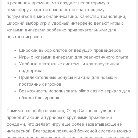
в реальном времени, что создаёт неповторимую
атмосферу азарта и позволяет по-настоящему
погрузиться в мир онлайн-казино. Качество трансляций,
широкий выбор игр и удобный интерфейс делают игры с
живыми дилерами особенно привлекательными для
опытных игроков.
Широкий выбор слотов от ведущих провайдеров
Игры с живыми дилерами для реалистичного опыта
Удобные платежные системы и круглосуточная
поддержка
Привлекательные бонусы и акции для новых и
постоянных игроков
Возможность использовать olimp casino зеркало для
обхода блокировок
Помимо разнообразных игр, Olimp Casino регулярно
проводит акции и турниры с крупными призовыми
фондами, что делает игру ещё более захватывающей и
интересной. Благодаря лояльной бонусной системе можно
получить дополнительные выгоды и увеличить свои шансы