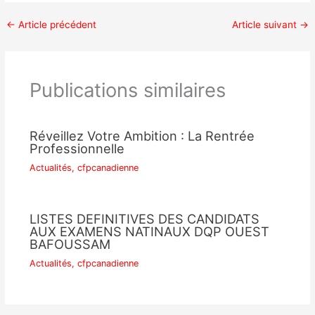
←
Article précédent
Article suivant
→
Publications similaires
Réveillez Votre Ambition : La Rentrée
Professionnelle
Actualités
,
cfpcanadienne
LISTES DEFINITIVES DES CANDIDATS
AUX EXAMENS NATINAUX DQP OUEST
BAFOUSSAM
Actualités
,
cfpcanadienne