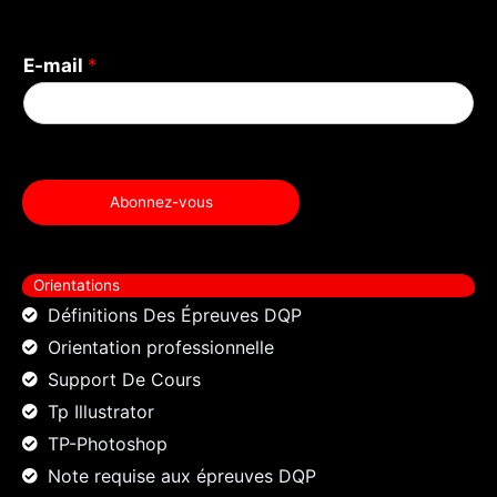
E-mail
*
Abonnez-vous
Orientations
Définitions Des Épreuves DQP
Orientation professionnelle
Support De Cours
Tp Illustrator
TP-Photoshop
Note requise aux épreuves DQP