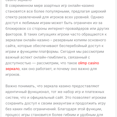
В современном мире азартных игр онлайн-казино
становятся все более популярными, предлагая широкий
спектр развлечений для игроков всех уровней. Однако
доступ к любимым играм может быть ограничен из-за
блокировок со стороны интернет-провайдеров или других
факторов. В таких ситуациях игроки часто обращаются к
зеркалам онлайн-казино – резервным копиям основного
сайта, которые обеспечивают бесперебойный доступ к
играм и функциям платформы. Сегодня мы рассмотрим
важный аспект онлайн-гемблинга, связанный с
доступностью — рассмотрим, что такое
olimp casino
зеркало
, как оно работает, и почему оно важно для
игроков.
Важно понимать, что зеркала казино предоставляют
идентичный функционал, тот же набор игр и платежных
систем, что и официальный сайт. Это позволяет игрокам
сохранить доступ к своим аккаунтам и продолжить игру
без каких-либо ограничений. Благодаря этой функции,
процесс игры становится более гибким и удобным для