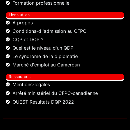
Formation professionnelle
Liens utiles
A propos
Conditions-d 'admission au CFPC
CQP et DQP ?
Quel est le niveau d'un QDP
Le syndrome de la diplomatie
Marché d'emploi au Cameroun
Ressources
Mentions-legales
Arrêté ministériel du CFPC-canadienne
OUEST Résultats DQP 2022