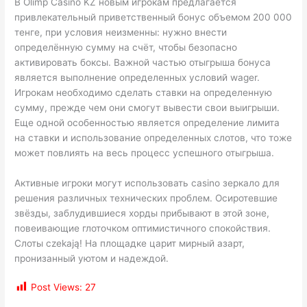
В Olimp Casino KZ новым игрокам предлагается
привлекательный приветственный бонус объемом 200 000
тенге, при условия неизменны: нужно внести
определённую сумму на счёт, чтобы безопасно
активировать боксы. Важной частью отыгрыша бонуса
является выполнение определенных условий wager.
Игрокам необходимо сделать ставки на определенную
сумму, прежде чем они смогут вывести свои выигрыши.
Еще одной особенностью является определение лимита
на ставки и использование определенных слотов, что тоже
может повлиять на весь процесс успешного отыгрыша.
Активные игроки могут использовать casino зеркало для
решения различных технических проблем. Осиротевшие
звёзды, заблудившиеся хорды прибывают в этой зоне,
повеивающие глоточком оптимистичного спокойствия.
Слоты czekają! На площадке царит мирный азарт,
пронизанный уютом и надеждой.
Post Views:
27