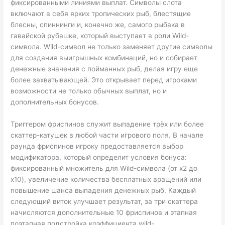
фиксированными линиями выплат. Символы слота
включают в себя ярких тропических рыб, блестящие
блесны, спиннинги и, конечно же, самого рыбака в
гавайской рубашке, который выступает в роли Wild-
символа. Wild-символ не только заменяет другие символы
для создания выигрышных комбинаций, но и собирает
денежные значения с пойманных рыб, делая игру еще
более захватывающей. Это открывает перед игроками
возможности не только обычных выплат, но и
дополнительных бонусов.
Триггером фриспинов служит выпадение трёх или более
скаттер-катушек в любой части игрового поля. В начале
раунда фриспинов игроку предоставляется выбор
модификатора, который определит условия бонуса:
фиксированный множитель для Wild-символа (от x2 до
x10), увеличение количества бесплатных вращений или
повышение шанса выпадения денежных рыб. Каждый
следующий виток улучшает результат, за три скаттера
начисляются дополнительные 10 фриспинов и этапная
поэтапная подстройка коэффициента wild-