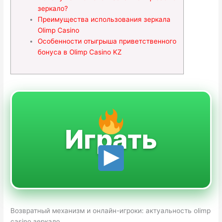
зеркало?
Преимущества использования зеркала
Olimp Casino
Особенности отыгрыша приветственного
бонуса в Olimp Casino KZ
Играть
Возвратный механизм и онлайн-игроки: актуальность olimp
casino зеркало