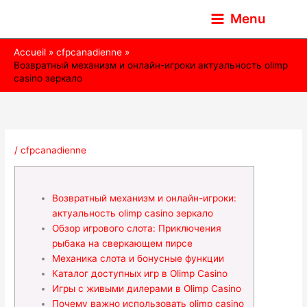
Aller
Menu
au
contenu
Accueil
cfpcanadienne
Возвратный механизм и онлайн-игроки актуальность olimp
casino зеркало
/
cfpcanadienne
Возвратный механизм и онлайн-игроки:
актуальность olimp casino зеркало
Обзор игрового слота: Приключения
рыбака на сверкающем пирсе
Механика слота и бонусные функции
Каталог доступных игр в Olimp Casino
Игры с живыми дилерами в Olimp Casino
Почему важно использовать olimp casino