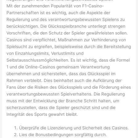
Mit der zunehmenden Popularität von F1-Casino-
Partnerschaften ist es wichtig, auch die Aspekte der
Regulierung und des verantwortungsbewussten Spielens zu
berücksichtigen. Die Glücksspielbranche unterliegt strengen
Vorschriften, die den Schutz der Spieler gewährleisten sollen.
Casinos sind verpflichtet, Maßnahmen zur Verhinderung von
Spielsucht zu ergreifen, beispielsweise durch die Bereitstellung
von Einzahlungslimits, Verlustlimits und
Selbstausschlussmöglichkeiten. Es ist wichtig, dass die Formel
1 und die Online-Casinos gemeinsam Verantwortung
übernehmen und sicherstellen, dass das Glücksspiel im
Rahmen verbleibt. Dies beinhaltet auch die Aufklärung der
Fans über die Risiken des Glücksspiels und die Förderung eines
verantwortungsbewussten Spielverhaltens. Die Regulierung
muss mit der Entwicklung der Branche Schritt halten, um
sicherzustellen, dass die Spieler geschützt sind und die
Integrität des Sports gewahrt bleibt.
Überprüfe die Lizenzierung und Sicherheit des Casinos.
Lies die Bonusbedingungen sorgfältig durch.