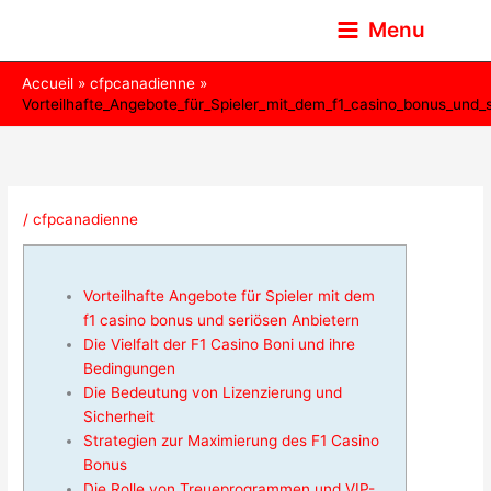
Aller
Menu
au
contenu
Accueil
cfpcanadienne
Vorteilhafte_Angebote_für_Spieler_mit_dem_f1_casino_bonus_und_
/
cfpcanadienne
Vorteilhafte Angebote für Spieler mit dem
f1 casino bonus und seriösen Anbietern
Die Vielfalt der F1 Casino Boni und ihre
Bedingungen
Die Bedeutung von Lizenzierung und
Sicherheit
Strategien zur Maximierung des F1 Casino
Bonus
Die Rolle von Treueprogrammen und VIP-