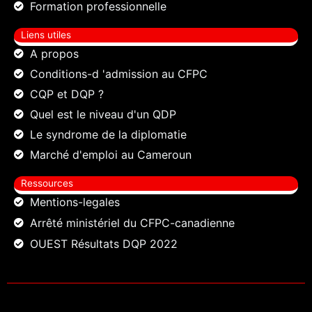
Formation professionnelle
Liens utiles
A propos
Conditions-d 'admission au CFPC
CQP et DQP ?
Quel est le niveau d'un QDP
Le syndrome de la diplomatie
Marché d'emploi au Cameroun
Ressources
Mentions-legales
Arrêté ministériel du CFPC-canadienne
OUEST Résultats DQP 2022