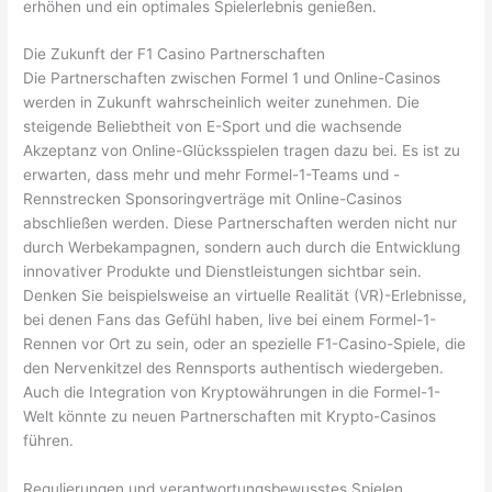
erhöhen und ein optimales Spielerlebnis genießen.
Die Zukunft der F1 Casino Partnerschaften
Die Partnerschaften zwischen Formel 1 und Online-Casinos
werden in Zukunft wahrscheinlich weiter zunehmen. Die
steigende Beliebtheit von E-Sport und die wachsende
Akzeptanz von Online-Glücksspielen tragen dazu bei. Es ist zu
erwarten, dass mehr und mehr Formel-1-Teams und -
Rennstrecken Sponsoringverträge mit Online-Casinos
abschließen werden. Diese Partnerschaften werden nicht nur
durch Werbekampagnen, sondern auch durch die Entwicklung
innovativer Produkte und Dienstleistungen sichtbar sein.
Denken Sie beispielsweise an virtuelle Realität (VR)-Erlebnisse,
bei denen Fans das Gefühl haben, live bei einem Formel-1-
Rennen vor Ort zu sein, oder an spezielle F1-Casino-Spiele, die
den Nervenkitzel des Rennsports authentisch wiedergeben.
Auch die Integration von Kryptowährungen in die Formel-1-
Welt könnte zu neuen Partnerschaften mit Krypto-Casinos
führen.
Regulierungen und verantwortungsbewusstes Spielen