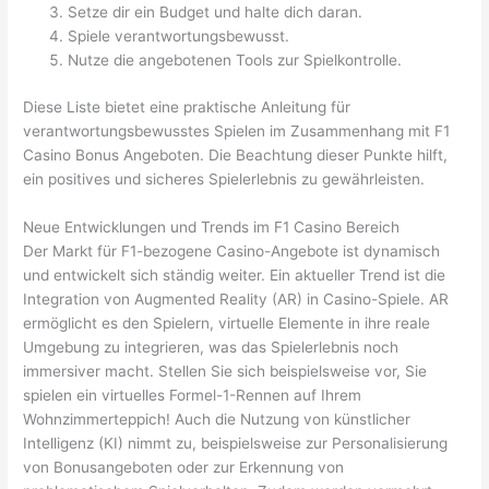
Setze dir ein Budget und halte dich daran.
Spiele verantwortungsbewusst.
Nutze die angebotenen Tools zur Spielkontrolle.
Diese Liste bietet eine praktische Anleitung für
verantwortungsbewusstes Spielen im Zusammenhang mit F1
Casino Bonus Angeboten. Die Beachtung dieser Punkte hilft,
ein positives und sicheres Spielerlebnis zu gewährleisten.
Neue Entwicklungen und Trends im F1 Casino Bereich
Der Markt für F1-bezogene Casino-Angebote ist dynamisch
und entwickelt sich ständig weiter. Ein aktueller Trend ist die
Integration von Augmented Reality (AR) in Casino-Spiele. AR
ermöglicht es den Spielern, virtuelle Elemente in ihre reale
Umgebung zu integrieren, was das Spielerlebnis noch
immersiver macht. Stellen Sie sich beispielsweise vor, Sie
spielen ein virtuelles Formel-1-Rennen auf Ihrem
Wohnzimmerteppich! Auch die Nutzung von künstlicher
Intelligenz (KI) nimmt zu, beispielsweise zur Personalisierung
von Bonusangeboten oder zur Erkennung von