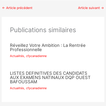
←
Article précédent
Article suivant
→
Publications similaires
Réveillez Votre Ambition : La Rentrée
Professionnelle
Actualités
,
cfpcanadienne
LISTES DEFINITIVES DES CANDIDATS
AUX EXAMENS NATINAUX DQP OUEST
BAFOUSSAM
Actualités
,
cfpcanadienne