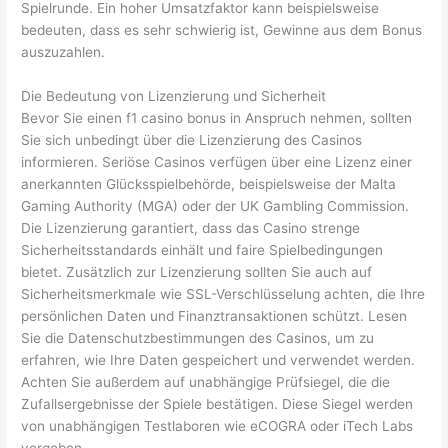
Spielrunde. Ein hoher Umsatzfaktor kann beispielsweise
bedeuten, dass es sehr schwierig ist, Gewinne aus dem Bonus
auszuzahlen.
Die Bedeutung von Lizenzierung und Sicherheit
Bevor Sie einen
f1 casino bonus
in Anspruch nehmen, sollten
Sie sich unbedingt über die Lizenzierung des Casinos
informieren. Seriöse Casinos verfügen über eine Lizenz einer
anerkannten Glücksspielbehörde, beispielsweise der Malta
Gaming Authority (MGA) oder der UK Gambling Commission.
Die Lizenzierung garantiert, dass das Casino strenge
Sicherheitsstandards einhält und faire Spielbedingungen
bietet. Zusätzlich zur Lizenzierung sollten Sie auch auf
Sicherheitsmerkmale wie SSL-Verschlüsselung achten, die Ihre
persönlichen Daten und Finanztransaktionen schützt. Lesen
Sie die Datenschutzbestimmungen des Casinos, um zu
erfahren, wie Ihre Daten gespeichert und verwendet werden.
Achten Sie außerdem auf unabhängige Prüfsiegel, die die
Zufallsergebnisse der Spiele bestätigen. Diese Siegel werden
von unabhängigen Testlaboren wie eCOGRA oder iTech Labs