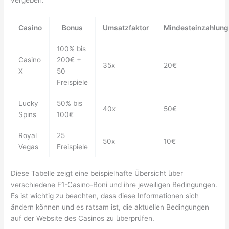
vergeben.
Casino
Bonus
Umsatzfaktor
Mindesteinzahlung
100% bis
Casino
200€ +
35x
20€
X
50
Freispiele
Lucky
50% bis
40x
50€
Spins
100€
Royal
25
50x
10€
Vegas
Freispiele
Diese Tabelle zeigt eine beispielhafte Übersicht über
verschiedene F1-Casino-Boni und ihre jeweiligen Bedingungen.
Es ist wichtig zu beachten, dass diese Informationen sich
ändern können und es ratsam ist, die aktuellen Bedingungen
auf der Website des Casinos zu überprüfen.