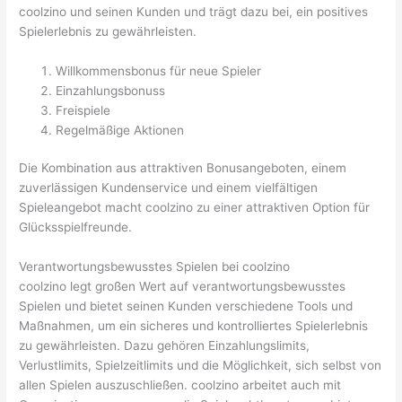
coolzino und seinen Kunden und trägt dazu bei, ein positives
Spielerlebnis zu gewährleisten.
Willkommensbonus für neue Spieler
Einzahlungsbonuss
Freispiele
Regelmäßige Aktionen
Die Kombination aus attraktiven Bonusangeboten, einem
zuverlässigen Kundenservice und einem vielfältigen
Spieleangebot macht coolzino zu einer attraktiven Option für
Glücksspielfreunde.
Verantwortungsbewusstes Spielen bei coolzino
coolzino legt großen Wert auf verantwortungsbewusstes
Spielen und bietet seinen Kunden verschiedene Tools und
Maßnahmen, um ein sicheres und kontrolliertes Spielerlebnis
zu gewährleisten. Dazu gehören Einzahlungslimits,
Verlustlimits, Spielzeitlimits und die Möglichkeit, sich selbst von
allen Spielen auszuschließen. coolzino arbeitet auch mit