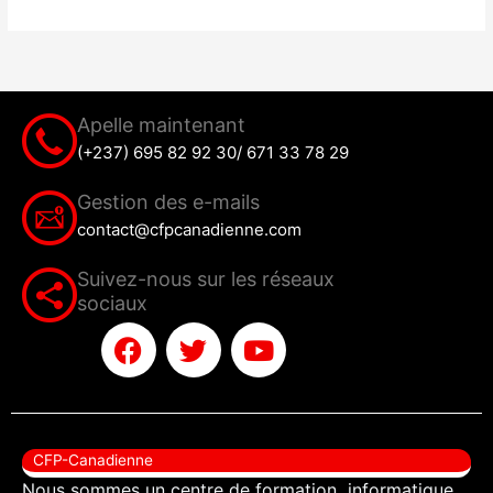
Apelle maintenant
(+237) 695 82 92 30/ 671 33 78 29
Gestion des e-mails
contact@cfpcanadienne.com
Suivez-nous sur les réseaux
sociaux
F
T
Y
a
w
o
c
i
u
e
t
t
b
t
u
CFP-Canadienne
o
e
b
Nous sommes un centre de formation informatique