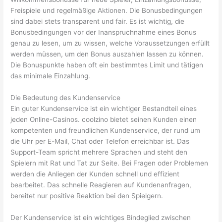
Freispiele und regelmäßige Aktionen. Die Bonusbedingungen
sind dabei stets transparent und fair. Es ist wichtig, die
Bonusbedingungen vor der Inanspruchnahme eines Bonus
genau zu lesen, um zu wissen, welche Voraussetzungen erfüllt
werden müssen, um den Bonus auszahlen lassen zu können.
Die Bonuspunkte haben oft ein bestimmtes Limit und tätigen
das minimale Einzahlung.
Die Bedeutung des Kundenservice
Ein guter Kundenservice ist ein wichtiger Bestandteil eines
jeden Online-Casinos. coolzino bietet seinen Kunden einen
kompetenten und freundlichen Kundenservice, der rund um
die Uhr per E-Mail, Chat oder Telefon erreichbar ist. Das
Support-Team spricht mehrere Sprachen und steht den
Spielern mit Rat und Tat zur Seite. Bei Fragen oder Problemen
werden die Anliegen der Kunden schnell und effizient
bearbeitet. Das schnelle Reagieren auf Kundenanfragen,
bereitet nur positive Reaktion bei den Spielgern.
Der Kundenservice ist ein wichtiges Bindeglied zwischen