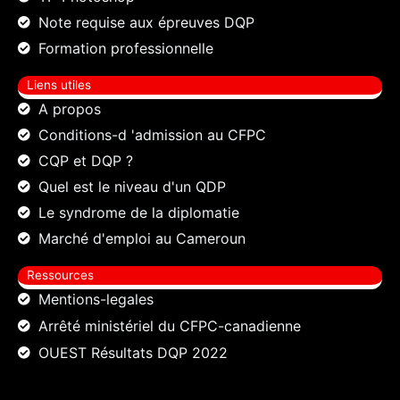
Note requise aux épreuves DQP
Formation professionnelle
Liens utiles
A propos
Conditions-d 'admission au CFPC
CQP et DQP ?
Quel est le niveau d'un QDP
Le syndrome de la diplomatie
Marché d'emploi au Cameroun
Ressources
Mentions-legales
Arrêté ministériel du CFPC-canadienne
OUEST Résultats DQP 2022