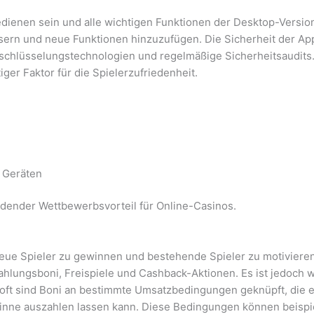
 bedienen sein und alle wichtigen Funktionen der Desktop-Versio
ern und neue Funktionen hinzuzufügen. Die Sicherheit der App 
schlüsselungstechnologien und regelmäßige Sicherheitsaudits.
iger Faktor für die Spielerzufriedenheit.
 Geräten
eidender Wettbewerbsvorteil für Online-Casinos.
eue Spieler zu gewinnen und bestehende Spieler zu motivieren
hlungsboni, Freispiele und Cashback-Aktionen. Es ist jedoch w
oft sind Boni an bestimmte Umsatzbedingungen geknüpft, die 
inne auszahlen lassen kann. Diese Bedingungen können beispi