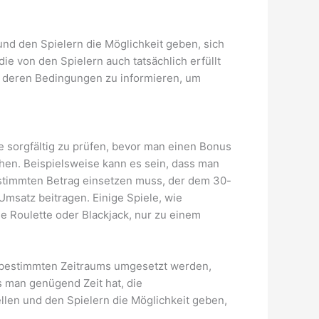
und den Spielern die Möglichkeit geben, sich
e von den Spielern auch tatsächlich erfüllt
d deren Bedingungen zu informieren, um
e sorgfältig zu prüfen, bevor man einen Bonus
ehen. Beispielsweise kann es sein, dass man
stimmten Betrag einsetzen muss, der dem 30-
Umsatz beitragen. Einige Spiele, wie
e Roulette oder Blackjack, nur zu einem
es bestimmten Zeitraums umgesetzt werden,
ss man genügend Zeit hat, die
llen und den Spielern die Möglichkeit geben,