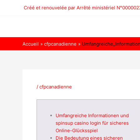
Aller
Créé et renouvelée par Arrêté ministériel N°000
au
contenu
Accueil
cfpcanadienne
Umfangreiche_Information
/
cfpcanadienne
Umfangreiche Informationen und
spinsup casino login für sicheres
Online-Glücksspiel
Die Bedeutung eines sicheren