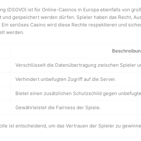
g (DSGVO) ist für Online-Casinos in Europa ebenfalls von gro
 und gespeichert werden dürfen. Spieler haben das Recht, Aus
n. Ein seriöses Casino wird diese Rechte respektieren und siche
lt werden.
Beschreibun
Verschlüsselt die Datenübertragung zwischen Spieler u
Verhindert unbefugten Zugriff auf die Server.
Bietet einen zusätzlichen Schutzschild gegen unbefugten
Gewährleistet die Fairness der Spiele.
olle ist entscheidend, um das Vertrauen der Spieler zu gewin