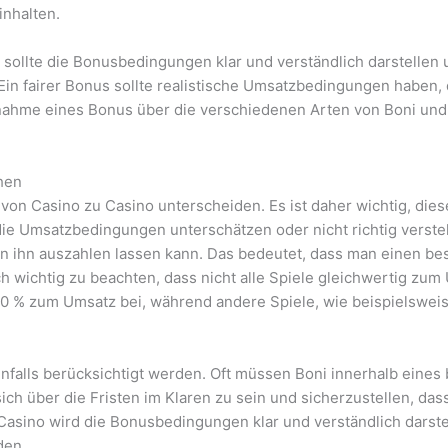
inhalten.
o sollte die Bonusbedingungen klar und verständlich darstellen 
n fairer Bonus sollte realistische Umsatzbedingungen haben, di
Annahme eines Bonus über die verschiedenen Arten von Boni un
hen
on Casino zu Casino unterscheiden. Es ist daher wichtig, dies
r die Umsatzbedingungen unterschätzen oder nicht richtig verst
 ihn auszahlen lassen kann. Das bedeutet, dass man einen be
h wichtig zu beachten, dass nicht alle Spiele gleichwertig zum 
100 % zum Umsatz bei, während andere Spiele, wie beispielsweis
enfalls berücksichtigt werden. Oft müssen Boni innerhalb ein
, sich über die Fristen im Klaren zu sein und sicherzustellen, da
Casino wird die Bonusbedingungen klar und verständlich darste
den.