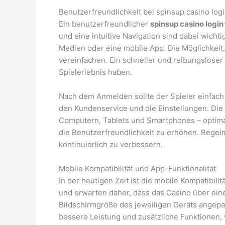
Benutzerfreundlichkeit bei spinsup casino log
Ein benutzerfreundlicher
spinsup casino login
und eine intuitive Navigation sind dabei wich
Medien oder eine mobile App. Die Möglichkeit
vereinfachen. Ein schneller und reibungsloser 
Spielerlebnis haben.
Nach dem Anmelden sollte der Spieler einfach 
den Kundenservice und die Einstellungen. Die 
Computern, Tablets und Smartphones – optimal 
die Benutzerfreundlichkeit zu erhöhen. Regelm
kontinuierlich zu verbessern.
Mobile Kompatibilität und App-Funktionalität
In der heutigen Zeit ist die mobile Kompatibili
und erwarten daher, dass das Casino über eine
Bildschirmgröße des jeweiligen Geräts angepas
bessere Leistung und zusätzliche Funktionen, 