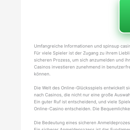
Umfangreiche Informationen und spinsup casin
Für viele Spieler ist der Zugang zu ihrem Lie
sicheren Prozess, um sich anzumelden und ihr
Casinos investieren zunehmend in benutzerfreu
können.
Die Welt des Online-Glücksspiels entwickelt si
nach Casinos, die nicht nur eine große Auswa
Ein guter Ruf ist entscheidend, und viele Spi
Online-Casino entscheiden. Die Bequemlichkeit 
Die Bedeutung eines sicheren Anmeldeproze
Ein sicherer Anmeldeprozess ist das Fundamen