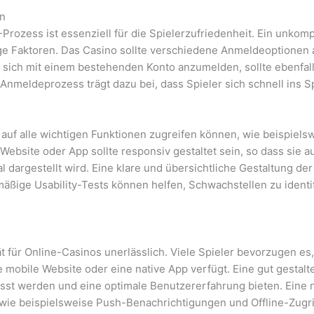
in
-Prozess ist essenziell für die Spielerzufriedenheit. Ein unko
tige Faktoren. Das Casino sollte verschiedene Anmeldeoptionen a
, sich mit einem bestehenden Konto anzumelden, sollte ebenfal
Anmeldeprozess trägt dazu bei, dass Spieler sich schnell ins S
auf alle wichtigen Funktionen zugreifen können, wie beispiels
Website oder App sollte responsiv gestaltet sein, so dass sie 
dargestellt wird. Eine klare und übersichtliche Gestaltung der
äßige Usability-Tests können helfen, Schwachstellen zu identi
tät für Online-Casinos unerlässlich. Viele Spieler bevorzugen es
 mobile Website oder eine native App verfügt. Eine gut gestalte
st werden und eine optimale Benutzererfahrung bieten. Eine na
wie beispielsweise Push-Benachrichtigungen und Offline-Zugrif