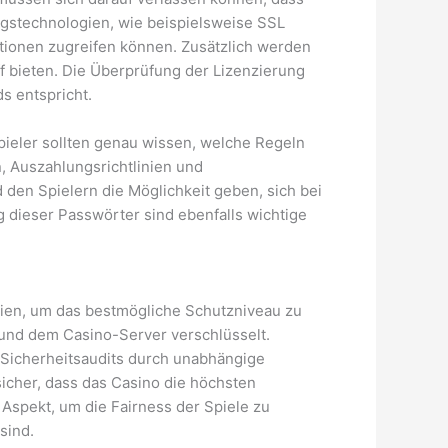
ngstechnologien, wie beispielsweise SSL
ationen zugreifen können. Zusätzlich werden
f bieten. Die Überprüfung der Lizenzierung
s entspricht.
pieler sollten genau wissen, welche Regeln
, Auszahlungsrichtlinien und
 den Spielern die Möglichkeit geben, sich bei
dieser Passwörter sind ebenfalls wichtige
gien, um das bestmögliche Schutzniveau zu
 und dem Casino-Server verschlüsselt.
e Sicherheitsaudits durch unabhängige
sicher, dass das Casino die höchsten
 Aspekt, um die Fairness der Spiele zu
sind.