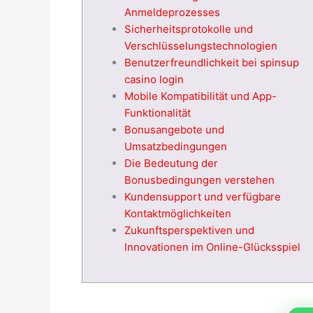
Anmeldeprozesses
Sicherheitsprotokolle und
Verschlüsselungstechnologien
Benutzerfreundlichkeit bei spinsup
casino login
Mobile Kompatibilität und App-
Funktionalität
Bonusangebote und
Umsatzbedingungen
Die Bedeutung der
Bonusbedingungen verstehen
Kundensupport und verfügbare
Kontaktmöglichkeiten
Zukunftsperspektiven und
Innovationen im Online-Glücksspiel