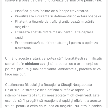
strategii și observă care funcționează cel mai bine pentru tine.
Planifică-ți ruta înainte de a începe traversarea.
Prioritizează siguranța în detrimentul colectării boabelor.
Fii atent la tiparele de trafic și anticipează mișcările
mașinilor.
Utilizează spațiile dintre mașini pentru a te deplasa
rapid.
Experimentează cu diferite strategii pentru a optimiza
traiectoria.
Urmând aceste sfaturi, vei putea să îmbunătățești semnificativ
scorul tău în
chickenroad
și să te bucuri de o experiență de
joc mai plăcută și mai captivantă. Aminteste-ți, practica te va
face mai bun.
Gestionarea Riscului și a Reacției la Situații Neașteptate
Chiar și cu o strategie bine definită și reflexe rapide, vei
întâmpina inevitabil situații neașteptate în
chickenroad
. Este
esențial să fii pregătit să reacționezi rapid și eficient la aceste
situații pentru a evita coliziunea cu mașinile. Nu intra în panică,