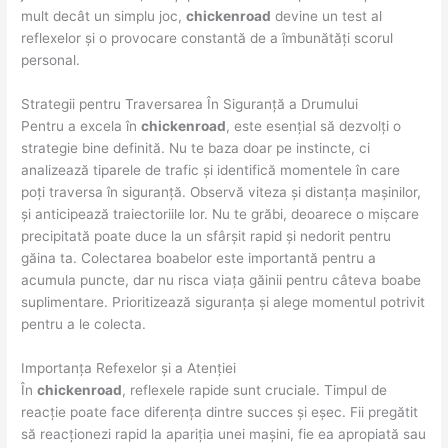
mult decât un simplu joc,
chickenroad
devine un test al
reflexelor și o provocare constantă de a îmbunătăți scorul
personal.
Strategii pentru Traversarea În Siguranță a Drumului
Pentru a excela în
chickenroad
, este esențial să dezvolți o
strategie bine definită. Nu te baza doar pe instincte, ci
analizează tiparele de trafic și identifică momentele în care
poți traversa în siguranță. Observă viteza și distanța mașinilor,
și anticipează traiectoriile lor. Nu te grăbi, deoarece o mișcare
precipitată poate duce la un sfârșit rapid și nedorit pentru
găina ta. Colectarea boabelor este importantă pentru a
acumula puncte, dar nu risca viața găinii pentru câteva boabe
suplimentare. Prioritizează siguranța și alege momentul potrivit
pentru a le colecta.
Importanța Refexelor și a Atenției
În
chickenroad
, reflexele rapide sunt cruciale. Timpul de
reacție poate face diferența dintre succes și eșec. Fii pregătit
să reacționezi rapid la apariția unei mașini, fie ea apropiată sau