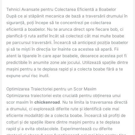
Tehnici Avansate pentru Colectarea Eficientă a Boabelor
După ce ai stăpânit mecanica de bază a traversării drumului în
siguranță, poți începe să te concentrezi pe colectarea
eficientă a boabelor. Nu te arunca direct spre fiecare bob, ci
planifică-ți ruta astfel încât să colectezi cât mai multe boabe
pe parcursul traversării. Încearcă să anticipezi poziția boabelor
și să te miști în direcția lor înainte ca acestea să apară. Fii
atent la tiparele în care apar boabele, deoarece acestea pot fi
predictibile în anumite zone ale jocului. Utilizează spațiile dintre
mașini pentru a te deplasa rapid și a colecta boabe fără a te
expune unui risc inutil.
Optimizarea Traiectoriei pentru un Scor Maxim
Optimizarea traiectoriei este crucială pentru obținerea unui
scor maxim în
chickenroad
. Nu te limita la traversarea directă
a drumului, ci explorează diferite rute și identifică cele mai
eficiente modalități de a colecta boabe. Încearcă să profiți de
colțuri și de spațiile libere dintre mașini pentru a te deplasa
rapid și a evita obstacolele. Experimentează cu diferite