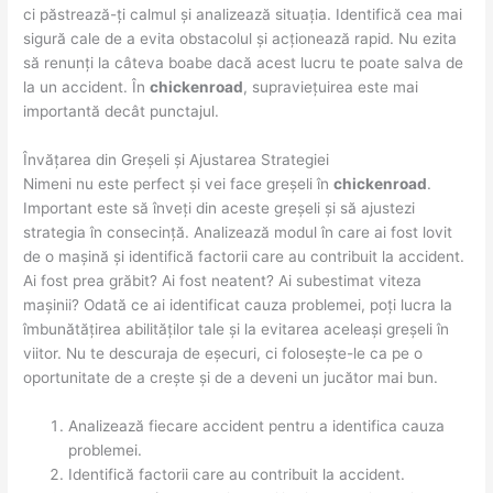
ci păstrează-ți calmul și analizează situația. Identifică cea mai
sigură cale de a evita obstacolul și acționează rapid. Nu ezita
să renunți la câteva boabe dacă acest lucru te poate salva de
la un accident. În
chickenroad
, supraviețuirea este mai
importantă decât punctajul.
Învățarea din Greșeli și Ajustarea Strategiei
Nimeni nu este perfect și vei face greșeli în
chickenroad
.
Important este să înveți din aceste greșeli și să ajustezi
strategia în consecință. Analizează modul în care ai fost lovit
de o mașină și identifică factorii care au contribuit la accident.
Ai fost prea grăbit? Ai fost neatent? Ai subestimat viteza
mașinii? Odată ce ai identificat cauza problemei, poți lucra la
îmbunătățirea abilităților tale și la evitarea aceleași greșeli în
viitor. Nu te descuraja de eșecuri, ci folosește-le ca pe o
oportunitate de a crește și de a deveni un jucător mai bun.
Analizează fiecare accident pentru a identifica cauza
problemei.
Identifică factorii care au contribuit la accident.