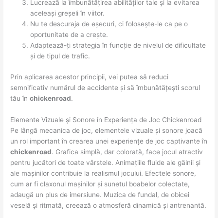
Lucrează la îmbunătățirea abilităților tale și la evitarea
aceleași greșeli în viitor.
Nu te descuraja de eșecuri, ci folosește-le ca pe o
oportunitate de a crește.
Adaptează-ți strategia în funcție de nivelul de dificultate
și de tipul de trafic.
Prin aplicarea acestor principii, vei putea să reduci
semnificativ numărul de accidente și să îmbunătățești scorul
tău în
chickenroad
.
Elemente Vizuale și Sonore în Experiența de Joc Chickenroad
Pe lângă mecanica de joc, elementele vizuale și sonore joacă
un rol important în crearea unei experiențe de joc captivante în
chickenroad
. Grafica simplă, dar colorată, face jocul atractiv
pentru jucători de toate vârstele. Animațiile fluide ale găinii și
ale mașinilor contribuie la realismul jocului. Efectele sonore,
cum ar fi claxonul mașinilor și sunetul boabelor colectate,
adaugă un plus de imersiune. Muzica de fundal, de obicei
veselă și ritmată, creează o atmosferă dinamică și antrenantă.