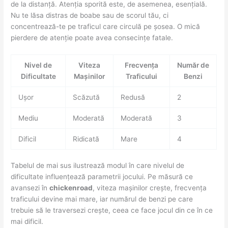
de la distanță. Atenția sporită este, de asemenea, esențială.
Nu te lăsa distras de boabe sau de scorul tău, ci
concentrează-te pe traficul care circulă pe șosea. O mică
pierdere de atenție poate avea consecințe fatale.
Nivel de
Viteza
Frecvența
Număr de
Dificultate
Mașinilor
Traficului
Benzi
Ușor
Scăzută
Redusă
2
Mediu
Moderată
Moderată
3
Dificil
Ridicată
Mare
4
Tabelul de mai sus ilustrează modul în care nivelul de
dificultate influențează parametrii jocului. Pe măsură ce
avansezi în
chickenroad
, viteza mașinilor crește, frecvența
traficului devine mai mare, iar numărul de benzi pe care
trebuie să le traversezi crește, ceea ce face jocul din ce în ce
mai dificil.