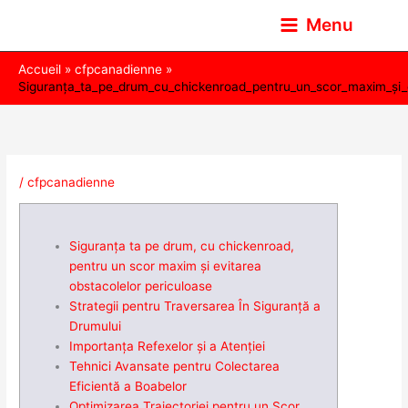
Aller
Menu
au
contenu
Accueil
cfpcanadienne
Siguranța_ta_pe_drum_cu_chickenroad_pentru_un_scor_maxim_și_
/
cfpcanadienne
Siguranța ta pe drum, cu chickenroad,
pentru un scor maxim și evitarea
obstacolelor periculoase
Strategii pentru Traversarea În Siguranță a
Drumului
Importanța Refexelor și a Atenției
Tehnici Avansate pentru Colectarea
Eficientă a Boabelor
Optimizarea Traiectoriei pentru un Scor