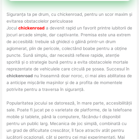
Siguranța ta pe drum, cu chickenroad, pentru un scor maxim și
evitarea obstacolelor periculoase
Jocul
chickenroad
a devenit rapid un favorit printre iubitorii de
jocuri arcade simple, dar captivante. Premisa este una extrem
de accesibilă: trebuie să ghidezi o găină printr-un drum
aglomerat, plin de pericole, colectând boabe pentru a obține
puncte. Sună simplu, dar necesită reflexe rapide, atenție
sporită și o strategie bună pentru a evita obstacolele mortale
reprezentate de vehiculele care circulă pe șosea. Succesul în
chickenroad
nu înseamnă doar noroc, ci mai ales abilitatea de
a anticipe mișcările mașinilor și de a profita de momentele
potrivite pentru a traversa în siguranță.
Popularitatea jocului se datorează, în mare parte, accesibilității
sale. Poate fi jucat pe o varietate de platforme, de la telefoane
mobile și tablete, până la computere, făcându-l disponibil
pentru un public larg. Mecanica de joc simplă, combinată cu
un grad de dificultate crescător, îl face atractiv atât pentru
jucătorii ocazionali, cât și pentru cei mai experimentați. Mai