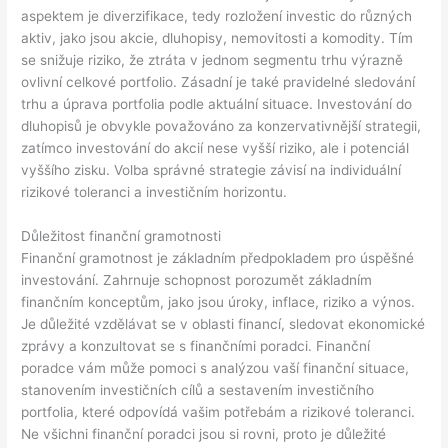
aspektem je diverzifikace, tedy rozložení investic do různých
aktiv, jako jsou akcie, dluhopisy, nemovitosti a komodity. Tím
se snižuje riziko, že ztráta v jednom segmentu trhu výrazně
ovlivní celkové portfolio. Zásadní je také pravidelné sledování
trhu a úprava portfolia podle aktuální situace. Investování do
dluhopisů je obvykle považováno za konzervativnější strategii,
zatímco investování do akcií nese vyšší riziko, ale i potenciál
vyššího zisku. Volba správné strategie závisí na individuální
rizikové toleranci a investičním horizontu.
Důležitost finanční gramotnosti
Finanční gramotnost je základním předpokladem pro úspěšné
investování. Zahrnuje schopnost porozumět základním
finančním konceptům, jako jsou úroky, inflace, riziko a výnos.
Je důležité vzdělávat se v oblasti financí, sledovat ekonomické
zprávy a konzultovat se s finančními poradci. Finanční
poradce vám může pomoci s analýzou vaší finanční situace,
stanovením investičních cílů a sestavením investičního
portfolia, které odpovídá vašim potřebám a rizikové toleranci.
Ne všichni finanční poradci jsou si rovni, proto je důležité