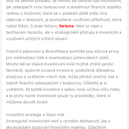
jsou na denním pořádku, se mnoho lidí zamýšlí nad možnostmi,
jak zabezpečit svou budoucnost a dosáhnout finanční stability.
Jednou z možností, která se v poslední době stále více
objevuje v diskusích, je promyšlené využívání příležitostí, které
nabízí štěstí, či jinak řečeno,
fortuna
. Není to však o
bezhlavém hazardu, ale o strategickém přístupu k investicím a
využívání určitých tržních situací.
Finanční plánování a diverzifikace portfolia jsou klíčové prvky
pro minimalizaci rizik a maximalizaci potenciálních zisků.
Mnoho lidí se obává investování kvůli možné ztrátě peněz.
Nicméně, správně zvolená investice, podložená důkladnou
analýzou a zvážením všech rizik, může přinést značný zisk a
zajistit finanční zabezpečení v budoucnu. Důležité je si
uvědomit, že každá investice s sebou nese určitou míru rizika,
a je proto nutné investovat pouze ty prostředky, které si
můžeme dovolit ztratit.
Investiční strategie a řízení rizik
Strategické investování není o rychlém zbohatnutí, ale o
dlouhodobém budování finančního majetku. Důležitým