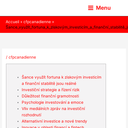
Aller
Menu
au
contenu
Accueil
cfpcanadienne
Šance_využít_fortuna_k_ziskovým_investicím_a_finanční_stabilitě_
/
cfpcanadienne
Šance využít fortuna k ziskovým investicím
a finanční stabilitě jsou reálné
Investiční strategie a řízení rizik
Důležitost finanční gramotnosti
Psychologie investování a emoce
Vliv mediálních zpráv na investiční
rozhodnutí
Alternativní investice a nové trendy
Inovace v oblasti financí a fintech