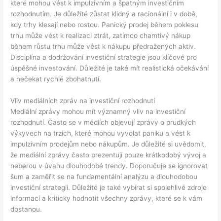
které mohou vést k impulzivním a špatným investičním
rozhodnutím. Je důležité zůstat klidný a racionální i v době,
kdy trhy klesají nebo rostou. Panický prodej během poklesu
trhu může vést k realizaci ztrát, zatímco chamtivý nákup
během růstu trhu může vést k nákupu předražených aktiv.
Disciplína a dodržování investiční strategie jsou klíčové pro
úspěšné investování. Důležité je také mít realistická očekávání
a nečekat rychlé zbohatnutí.
Vliv mediálních zpráv na investiční rozhodnutí
Mediální zprávy mohou mít významný vliv na investiční
rozhodnutí. Často se v médiích objevují zprávy o prudkých
výkyvech na trzích, které mohou vyvolat paniku a vést k
impulzivním prodejům nebo nákupům. Je důležité si uvědomit,
že mediální zprávy často prezentují pouze krátkodobý vývoj a
neberou v úvahu dlouhodobé trendy. Doporučuje se ignorovat
šum a zaměřit se na fundamentální analýzu a dlouhodobou
investiční strategii. Důležité je také vybírat si spolehlivé zdroje
informací a kriticky hodnotit všechny zprávy, které se k vám
dostanou.