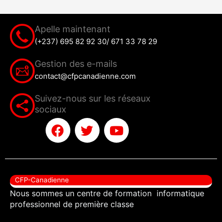
Apelle maintenant
(+237) 695 82 92 30/ 671 33 78 29
Gestion des e-mails
contact@cfpcanadienne.com
Suivez-nous sur les réseaux
sociaux
F
T
Y
a
w
o
c
i
u
e
t
t
b
t
u
CFP-Canadienne
o
e
b
Nous sommes un centre de formation informatique
o
r
e
professionnel de première classe
k