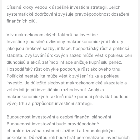
Číselné kroky vedou k úspěšné investiční strategii. Jejich
systematické dodržování zvyšuje pravděpodobnost dosažení
finančních cílů.
Vliv makroekonomických faktorů na investice
Investice jsou silně ovlivněny makroekonomickými faktory,
jako jsou úrokové sazby, inflace, hospodářský růst a politická
stabilita. Zvyšování úrokových sazeb může vést k poklesu cen
dluhopisů a akcií, zatímco inflace snižuje kupní sílu peněz.
Hospodářský růst obvykle podporuje růst akciového trhu.
Politická nestabilita může vést k zvýšení rizika a poklesu
investic. Je důležité sledovat makroekonomické ukazatele a
zohlednit je při investičním rozhodování. Analýza
makroekonomických faktorů může pomoci předvídat budoucí
vývoj trhu a přizpůsobit investiční strategii.
Budoucnost investování a osobní finanční plánování
Budoucnost investování bude pravděpodobně
charakterizována rostoucí složitostí a technologickým
pokrokem. Důležitou roli bude hrát personalizace investičních