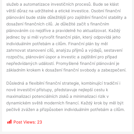
služeb a automatizace investičních procesů. Bude se klást
větší důraz na udržitelné a etické investice. Osobní finanční
plánování bude stále důležitější pro zajištění finanční stability a
dosažení finančních cílů. Je důležité začít s finančním
plánováním co nejdříve a pravidelně ho aktualizovat. Každý
jedinec by si měl vytvořit finanční plán, který odpovídá jeho
individuálním potřebám a cílům. Finanční plán by měl
zahrnovat stanovení cílů, analýzu příjmů a výdajů, sestavení
rozpočtu, plánování úspor a investic a zajištění pro případ
nepředvídaných událostí. Promyšlené finanční plánování je
základním krokem k dosažení finanční svobody a zabezpečení.
Důsledná a flexibilní finanční strategie, kombinující tradiční i
nové investiční přístupy, představuje nejlepší cestu k
maximalizaci potenciálních zisků a minimalizaci rizik v
dynamickém světě moderních financí. Každý krok by měl být
pečlivě zvážen a přizpůsoben individuálním potřebám a cílům.
Post Views:
23