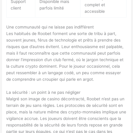
Support
Disponible mais
complet et
client
parfois limité
accessible
Une communauté qui ne laisse pas indifférent
Les habitués de Roobet forment une sorte de tribu à part,
souvent jeunes, férus de technologie et prêts à prendre des
risques que d’autres évitent. Leur enthousiasme est palpable,
mais il faut reconnaître que cette communauté peut parfois
donner l’impression d’un club fermé, où le jargon technique et
la culture crypto dominent. Pour le joueur occasionnel, cela
peut ressembler à un langage codé, un peu comme essayer
de comprendre un croupier qui parle en argot.
La sécurité : un point à ne pas négliger
Malgré son image de casino décontracté, Roobet n’est pas un
terrain de jeu sans règles. Les protocoles de sécurité sont en
place, mais la nature même des crypto-monnaies implique une
vigilance accrue. Les joueurs doivent être conscients que la
responsabilité de la sécurité de leurs fonds repose en grande
partie sur leurs épaules, ce qui n’est pas le cas dans les