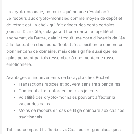
La crypto-monnaie, un pari risqué ou une révolution ?
Le recours aux crypto-monnaies comme moyen de dépôt et
de retrait est un choix qui fait grincer des dents certains
joueurs. D’un côté, cela garantit une certaine rapidité et
anonymat, de l’autre, cela introduit une dose d’incertitude liée
à la fluctuation des cours. Roobet s’est positionné comme un
pionnier dans ce domaine, mais cela signifie aussi que les
gains peuvent parfois ressembler à une montagne russe
émotionnelle.
Avantages et inconvénients de la crypto chez Roobet
Transactions rapides et souvent sans frais bancaires
Confidentialité renforcée pour les joueurs
Volatilité des crypto-monnaies pouvant affecter la
valeur des gains
Moins de recours en cas de litige comparé aux casinos
traditionnels
Tableau comparatif : Roobet vs Casinos en ligne classiques