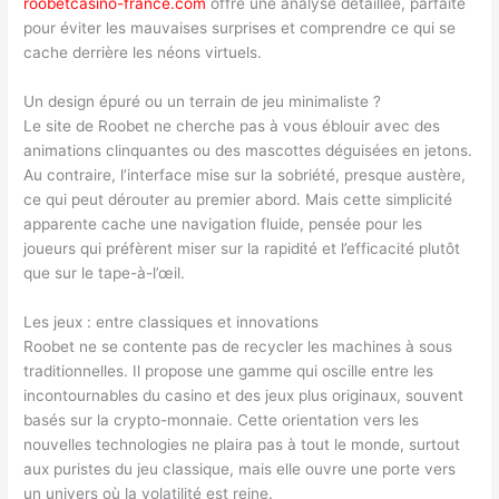
roobetcasino-france.com
offre une analyse détaillée, parfaite
pour éviter les mauvaises surprises et comprendre ce qui se
cache derrière les néons virtuels.
Un design épuré ou un terrain de jeu minimaliste ?
Le site de Roobet ne cherche pas à vous éblouir avec des
animations clinquantes ou des mascottes déguisées en jetons.
Au contraire, l’interface mise sur la sobriété, presque austère,
ce qui peut dérouter au premier abord. Mais cette simplicité
apparente cache une navigation fluide, pensée pour les
joueurs qui préfèrent miser sur la rapidité et l’efficacité plutôt
que sur le tape-à-l’œil.
Les jeux : entre classiques et innovations
Roobet ne se contente pas de recycler les machines à sous
traditionnelles. Il propose une gamme qui oscille entre les
incontournables du casino et des jeux plus originaux, souvent
basés sur la crypto-monnaie. Cette orientation vers les
nouvelles technologies ne plaira pas à tout le monde, surtout
aux puristes du jeu classique, mais elle ouvre une porte vers
un univers où la volatilité est reine.