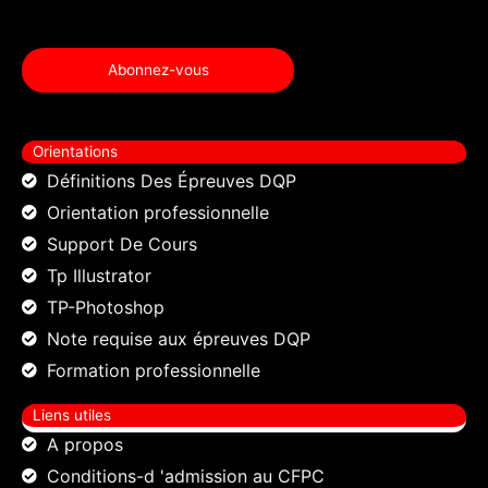
Abonnez-vous
Orientations
Définitions Des Épreuves DQP
Orientation professionnelle
Support De Cours
Tp Illustrator
TP-Photoshop
Note requise aux épreuves DQP
Formation professionnelle
Liens utiles
A propos
Conditions-d 'admission au CFPC