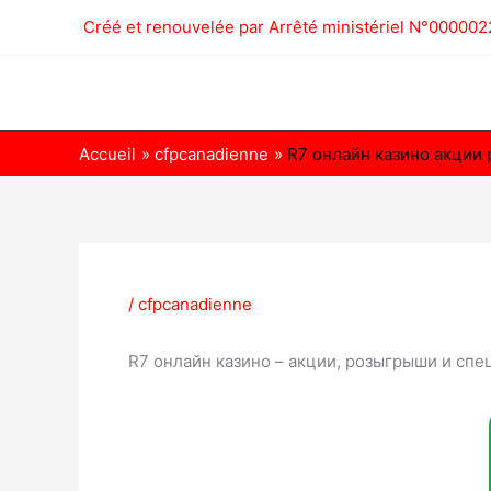
Aller
Créé et renouvelée par Arrêté ministériel N°000
au
contenu
Accueil
cfpcanadienne
R7 онлайн казино акции
/
cfpcanadienne
R7 онлайн казино – акции, розыгрыши и сп