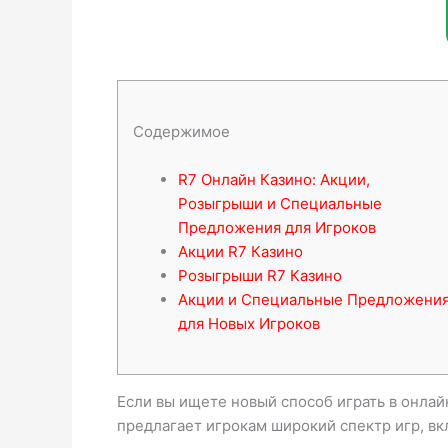
Содержимое
R7 Онлайн Казино: Акции,
Розыгрыши и Специальные
Предложения для Игроков
Акции R7 Казино
Розыгрыши R7 Казино
Акции и Специальные Предложени
для Новых Игроков
Если вы ищете новый способ играть в онлай
предлагает игрокам широкий спектр игр, вк