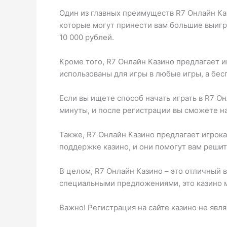
Один из главных преимуществ R7 Онлайн Ка
которые могут принести вам большие выигр
10 000 рублей.
Кроме того, R7 Онлайн Казино предлагает 
использованы для игры в любые игры, а бес
Если вы ищете способ начать играть в R7 О
минуты, и после регистрации вы сможете на
Также, R7 Онлайн Казино предлагает игрока
поддержке казино, и они помогут вам решит
В целом, R7 Онлайн Казино – это отличный 
специальными предложениями, это казино 
Важно! Регистрация на сайте казино не явл