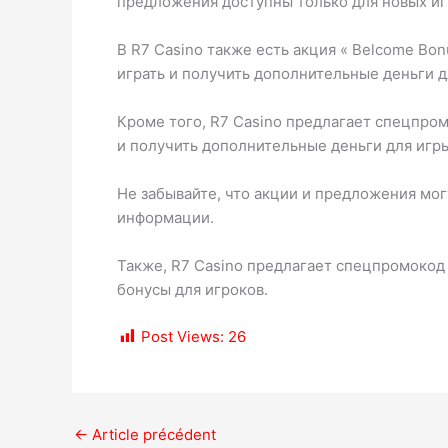
предложения доступны только для новых иг
В R7 Casino также есть акция « Вelcome Bon
играть и получить дополнительные деньги д
Кроме того, R7 Casino предлагает спецпром
и получить дополнительные деньги для игры
Не забывайте, что акции и предложения мог
информации.
Также, R7 Casino предлагает спецпромокод 
бонусы для игроков.
Post Views:
26
←
Article précédent