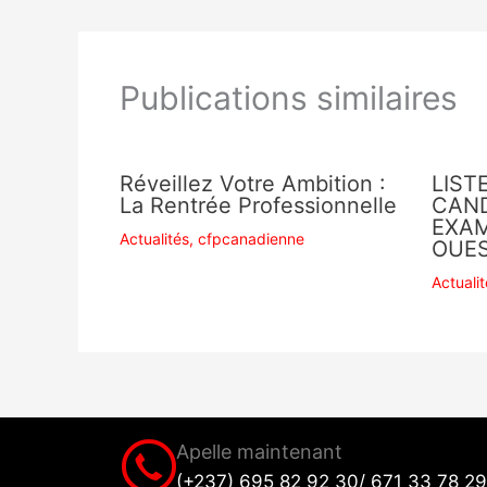
Publications similaires
Réveillez Votre Ambition :
LIST
La Rentrée Professionnelle
CAND
EXAM
Actualités
,
cfpcanadienne
OUE
Actuali
Apelle maintenant
(+237) 695 82 92 30/ 671 33 78 29