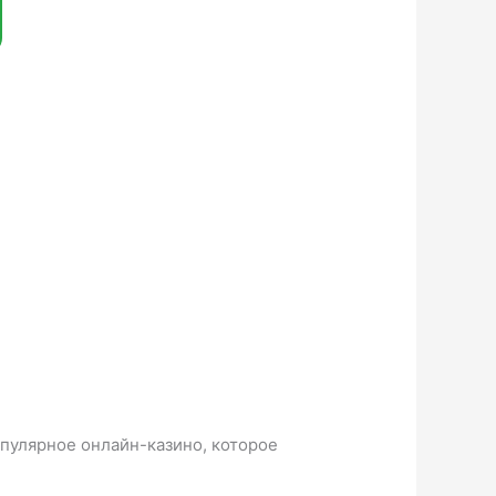
опулярное онлайн-казино, которое