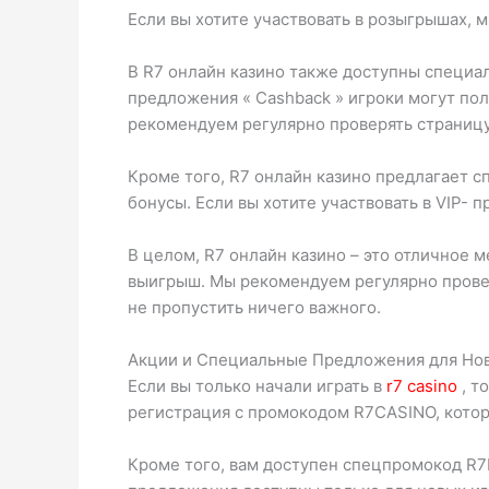
Если вы хотите участвовать в розыгрышах, 
В R7 онлайн казино также доступны специа
предложения « Cashback » игроки могут пол
рекомендуем регулярно проверять страницу
Кроме того, R7 онлайн казино предлагает 
бонусы. Если вы хотите участвовать в VIP- 
В целом, R7 онлайн казино – это отличное 
выигрыш. Мы рекомендуем регулярно провер
не пропустить ничего важного.
Акции и Специальные Предложения для Но
Если вы только начали играть в
r7 casino
, т
регистрация с промокодом R7CASINO, котор
Кроме того, вам доступен спецпромокод R7N