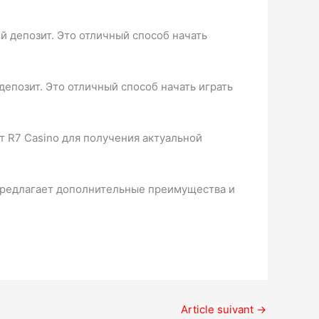
ый депозит. Это отличный способ начать
депозит. Это отличный способ начать играть
т R7 Casino для получения актуальной
я предлагает дополнительные преимущества и
Article suivant
→