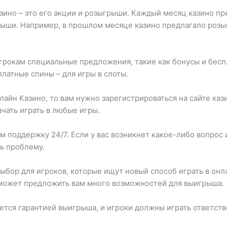
зино – это его акции и розыгрыши. Каждый месяц казино пр
ыши. Например, в прошлом месяце казино предлагало розыг
игрокам специальные предложения, такие как бонусы и бесп
платные спины – для игры в слоты.
нлайн Казино, то вам нужно зарегистрироваться на сайте ка
чать играть в любые игры.
м поддержку 24/7. Если у вас возникнет какое-либо вопрос 
ь проблему.
выбор для игроков, которые ищут новый способ играть в он
может предложить вам много возможностей для выигрыша.
яется гарантией выигрыша, и игроки должны играть ответств