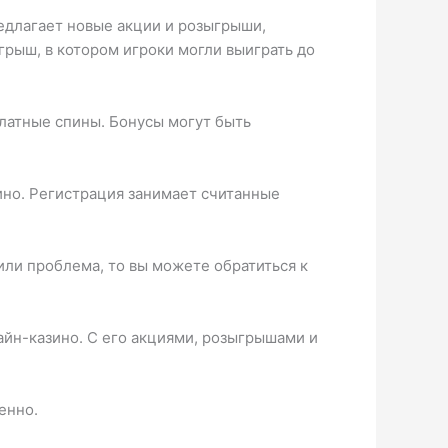
едлагает новые акции и розыгрыши,
рыш, в котором игроки могли выиграть до
латные спины. Бонусы могут быть
зино. Регистрация занимает считанные
или проблема, то вы можете обратиться к
лайн-казино. С его акциями, розыгрышами и
енно.