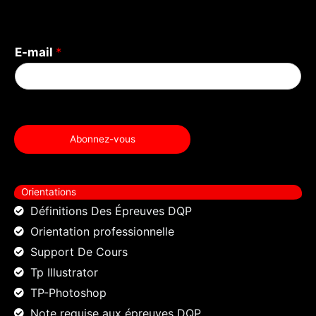
k
E-mail
*
Abonnez-vous
Orientations
Définitions Des Épreuves DQP
Orientation professionnelle
Support De Cours
Tp Illustrator
TP-Photoshop
Note requise aux épreuves DQP