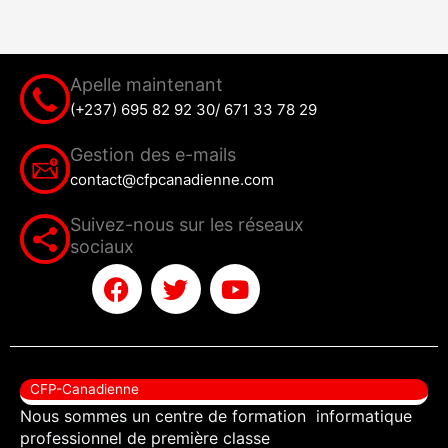
Apelle maintenant
(+237) 695 82 92 30/ 671 33 78 29
Gestion des e-mails
contact@cfpcanadienne.com
Suivez-nous sur les réseaux
sociaux
F
T
Y
a
w
o
c
i
u
e
t
t
b
t
u
CFP-Canadienne
o
e
b
Nous sommes un centre de formation informatique
o
r
e
professionnel de première classe