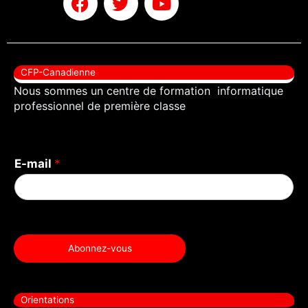
a
w
o
c
i
u
e
t
t
b
t
u
CFP-Canadienne
o
e
b
Nous sommes un centre de formation informatique
o
r
e
professionnel de première classe
k
E-mail
*
Abonnez-vous
Orientations