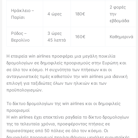
2 φορές
Ηράκλειο –
4 ώρες
180€
την
Παρίσι
εβδομάδα
Ρόδος –
3 ώρες
160€
Καθημερινά
Βερολίνο
45 λεπτά
Η εταιρεία win airlines προσφέρει μια μεγάλη ποικιλία
δρομολογίων σε δημοφιλείς προορισμούς στην Ευρώπη και
σε όλο τον κόσμο. Η συχνότητα των πτήσεων και οι
ανταγωνιστικές τιμές καθιστούν την win airlines μια ιδανική
επιλογή για ταξιδιώτες όλων των ηλικιών και των
προϋπολογισμών.
Το δίκτυο δρομολογίων της win airlines και οι δημοφιλείς
προορισμοί
Η win airlines έχει επεκτείνει ραγδαία το δίκτυο δρομολογίων
της τα τελευταία χρόνια, προσφέροντας πτήσεις σε
περισσότερες από 50 πόλεις σε όλο τον κόσμο. Οι
δημοφιλείς προορισμοί περιλαμβάνουν μεγάλες ευρωπαϊκές