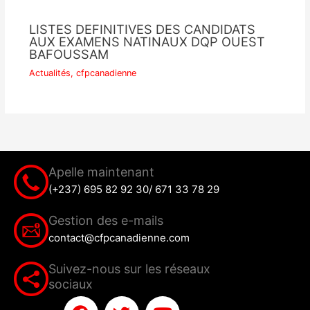
LISTES DEFINITIVES DES CANDIDATS
AUX EXAMENS NATINAUX DQP OUEST
BAFOUSSAM
Actualités
,
cfpcanadienne
Apelle maintenant
(+237) 695 82 92 30/ 671 33 78 29
Gestion des e-mails
contact@cfpcanadienne.com
Suivez-nous sur les réseaux
sociaux
F
T
Y