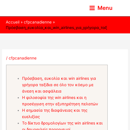
Aller
Menu
au
contenu
Accueil
cfpcanadienne
Πρόσβαση_ευκολία_και_win_airlines_για_γρήγορα_ταξ
/
cfpcanadienne
Πρόσβαση, ευκολία και win airlines για
γρήγορα ταξίδια σε όλο τον κόσμο με
άνεση και ασφάλεια
Η φιλοσοφία της win airlines και η
προσέγγιση στην εξυπηρέτηση πελατών
Η σημασία της διαφάνειας και της
ευελιξίας
Το δίκτυο δρομολογίων της win airlines και
οι δημοφιλείς προορισμοί