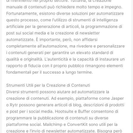
di riferimento nel proprio settore. Tuttavia, la creazione
manuale di contenuti può richiedere molto tempo e impegno.
Fortunatamente, esistono diverse soluzioni per automatizzare
questo processo, come l'utilizzo di strumenti di intelligenza
artificiale per la generazione di articoli, la programmazione di
post sui social media e la creazione di newsletter
automatizzate. È importante, però, non affidarsi
completamente all'automazione, ma rivedere e personalizzare
i contenuti generati per garantire un elevato standard di
qualità e originalità. L'autenticità e la capacità di instaurare un
rapporto di fiducia con il proprio pubblico rimangono elementi
fondamentali per il successo a lungo termine.
Strumenti Utili per la Creazione di Contenuti
Diversi strumenti possono aiutare ad automatizzare la
creazione di contenuti. Ad esempio, piattaforme come Jasper
o Rytr possono generare articoli di blog, descrizioni di prodotti
e post per i social media. Hootsuite e Buffer consentono di
programmare la pubblicazione di contenuti su diverse
piattaforme social. Mailchimp e ConvertKit sono utili per la
creazione e l'invio di newsletter automatizzate. Bisogna però