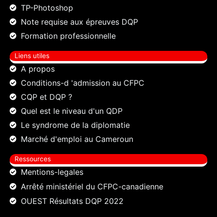
TP-Photoshop
Note requise aux épreuves DQP
Formation professionnelle
Liens utiles
A propos
Conditions-d 'admission au CFPC
CQP et DQP ?
Quel est le niveau d'un QDP
Le syndrome de la diplomatie
Marché d'emploi au Cameroun
Ressources
Mentions-legales
Arrêté ministériel du CFPC-canadienne
OUEST Résultats DQP 2022