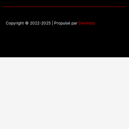
Copyright © 2022-2025 | Propulsé par
Devinsto