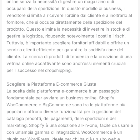
online senza la necessità di gestire un magazzino o di
occuparsi della spedizione. In questo modello di business, il
venditore si limita a ricevere l'ordine dal cliente e a inoltrarlo al
fornitore, che si occupa direttamente della spedizione del
prodotto. Questo elimina la necessità di investire in stock e di
gestire la logistica, riducendo notevolmente i costi e i rischi.
Tuttavia, è importante scegliere fornitori affidabili e offrire un
servizio clienti efficiente per garantire la soddisfazione del
cliente. La ricerca di prodotti di tendenza e la creazione di una
vetrina online accattivante sono anch'essi elementi cruciali
per il successo nel dropshipping.
Scegliere la Piattaforma E-commerce Giusta
La scelta della piattaforma e-commerce è un passaggio
fondamentale per avviare un business online. Shopify,
WooCommerce e BigCommerce sono tra le piattaforme più
popolari e offrono diverse funzionalità per la gestione del
catalogo prodotti, dei pagamenti, delle spedizioni e del
marketing. Shopify è una soluzione all-in-one, facile da usare e
con un'ampia gamma di integrazioni. WooCommerce è un
plugin per WordPress, ideale per chi ha già un sito web e