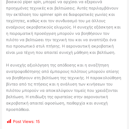
βασικού piper spin, μπορεί να αρχίσει να εξερευνά
προηγμένες τεχνικές και βελτιώσεις. Αυτές περιλαμβάνουν
την εκτέλεση του spinner spin σε διαφορετικές γωνίες και
ταχύτητες, καθώς και τον συνδυασμό του με άλλους
εναέριους ακροβατικούς ελιγμούς. Η συνεχής εξάσκηση και
η πειραματική προσέγγιση μπορούν να βοηθήσουν τον
πιλότο να βελτιώσει την τεχνική του και να αναπτύξει ένα
πιο προσωπικό στυλ πτήσης. Η αεροναυτική ακροβατική
είναι μια τέχνη που απαιτεί συνεχή μάθηση και βελτίωση.
Η συνεχής αξιολόγηση της απόδοσης και η αναζήτηση
ανατροφοδότησης από έμπειρους πιλότους μπορούν επίσης
να βοηθήσουν στη βελτίωση της τεχνικής. Η παρακολούθηση
βίντεο από τις πτήσεις και η ανάλυση των κινήσεων του
πιλότου μπορούν να αποκαλύψουν τομείς που χρειάζονται
βελτίωση. Η επιδίωξη της αριστείας στην αεροναυτική
ακροβατική απαιτεί αφοσίωση, πειθαρχία και συνεχή
προσπάθεια.
Post Views:
15