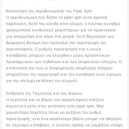
Κατανόηση της Αεροδυναμικής του Piper Spin
Η αεροδυναμική που διέπει το piper spin είναι αρκετά
περίπλοκη. Κατά την είσοδο στον ελιγμό, ο πιλότος συνήθως
χρησιμοποιεί συνδυασμό χειριστήριων για να προκαλέσει
μια ασύμμετρη ροή αέρα στα φτερά. Αυτό δημιουργεί μια
διαφορική δύναμη που προκαλεί την περιστροφή του
αεροσκάφους. Ο ρυθμός περιστροφής και η γωνία
κατάβασης μπορούν να ελεγχθούν μέσω προσεκτικών
προσαρμογών των πηδαλίων και των επιφανειών ελέγχου. Η
κατανόηση του πώς οι διαφορετικές επιφάνειες ελέγχου
επηρεάζουν την περιστροφή και την κατάβαση είναι κρίσιμη
για την επιτυχή εκτέλεση του ελιγμού.
Επίδραση της Ταχύτητας και του Βάρους
Η ταχύτητα και το βάρος του αεροσκάφους παίζουν
σημαντικό ρόλο στην εκτέλεση ενός piper spin. Μια
χαμηλότερη ταχύτητα τείνει να αυξάνει τον ρυθμό
περιστροφής, ενώ ένα μεγαλύτερο βάρος μπορεί να οδηγήσει
σε ταχύτερη κατάβαση. Ο πιλότος πρέπει να λαμβάνει υπόψη