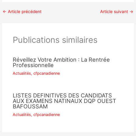
←
Article précédent
Article suivant
→
Publications similaires
Réveillez Votre Ambition : La Rentrée
Professionnelle
Actualités
,
cfpcanadienne
LISTES DEFINITIVES DES CANDIDATS
AUX EXAMENS NATINAUX DQP OUEST
BAFOUSSAM
Actualités
,
cfpcanadienne