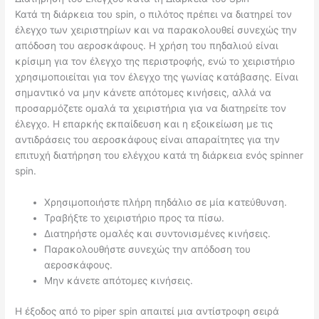
Κατά τη διάρκεια του spin, ο πιλότος πρέπει να διατηρεί τον
έλεγχο των χειριστηρίων και να παρακολουθεί συνεχώς την
απόδοση του αεροσκάφους. Η χρήση του πηδαλιού είναι
κρίσιμη για τον έλεγχο της περιστροφής, ενώ το χειριστήριο
χρησιμοποιείται για τον έλεγχο της γωνίας κατάβασης. Είναι
σημαντικό να μην κάνετε απότομες κινήσεις, αλλά να
προσαρμόζετε ομαλά τα χειριστήρια για να διατηρείτε τον
έλεγχο. Η επαρκής εκπαίδευση και η εξοικείωση με τις
αντιδράσεις του αεροσκάφους είναι απαραίτητες για την
επιτυχή διατήρηση του ελέγχου κατά τη διάρκεια ενός spinner
spin.
Χρησιμοποιήστε πλήρη πηδάλιο σε μία κατεύθυνση.
Τραβήξτε το χειριστήριο προς τα πίσω.
Διατηρήστε ομαλές και συντονισμένες κινήσεις.
Παρακολουθήστε συνεχώς την απόδοση του
αεροσκάφους.
Μην κάνετε απότομες κινήσεις.
Η έξοδος από το piper spin απαιτεί μια αντίστροφη σειρά