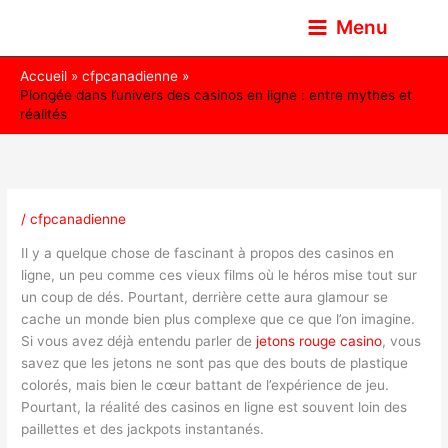
Aller
Menu
au
contenu
Accueil
cfpcanadienne
Plongée dans l’univers des casinos en ligne : entre mythes et
réalités
/
cfpcanadienne
Il y a quelque chose de fascinant à propos des casinos en
ligne, un peu comme ces vieux films où le héros mise tout sur
un coup de dés. Pourtant, derrière cette aura glamour se
cache un monde bien plus complexe que ce que l’on imagine.
Si vous avez déjà entendu parler de
jetons rouge casino
, vous
savez que les jetons ne sont pas que des bouts de plastique
colorés, mais bien le cœur battant de l’expérience de jeu.
Pourtant, la réalité des casinos en ligne est souvent loin des
paillettes et des jackpots instantanés.