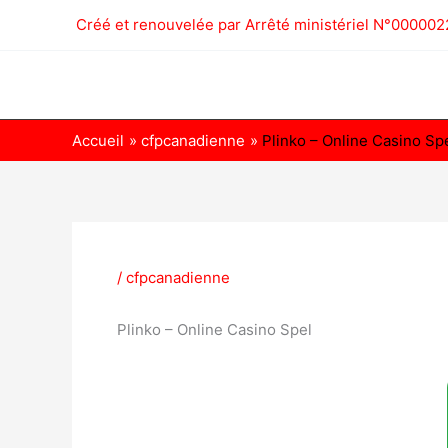
Aller
Créé et renouvelée par Arrêté ministériel N°000
au
contenu
Accueil
cfpcanadienne
Plinko – Online Casino Sp
/
cfpcanadienne
Plinko – Online Casino Spel