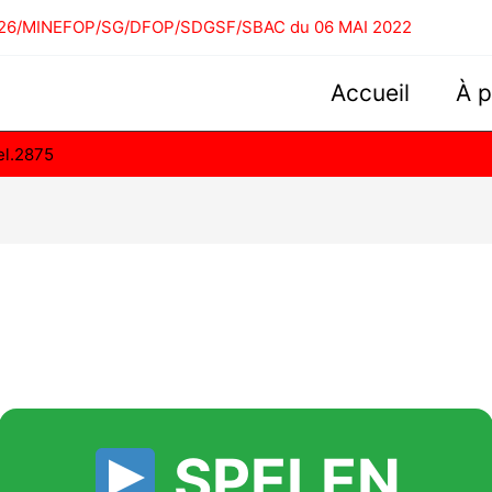
00226/MINEFOP/SG/DFOP/SDGSF/SBAC du 06 MAI 2022
Accueil
À 
el.2875
SPELEN