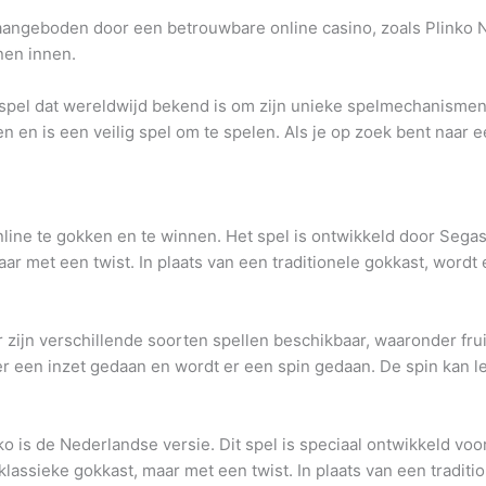
 aangeboden door een betrouwbare online casino, zoals Plinko N
nen innen.
no spel dat wereldwijd bekend is om zijn unieke spelmechanisme
 en is een veilig spel om te spelen. Als je op zoek bent naar e
line te gokken en te winnen. Het spel is ontwikkeld door Segas 
ar met een twist. In plaats van een traditionele gokkast, wordt
r zijn verschillende soorten spellen beschikbaar, waaronder fru
er een inzet gedaan en wordt er een spin gedaan. De spin kan l
o is de Nederlandse versie. Dit spel is speciaal ontwikkeld voo
lassieke gokkast, maar met een twist. In plaats van een tradit