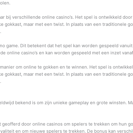
olen.
r bij verschillende online casino’s. Het spel is ontwikkeld door
e gokkast, maar met een twist. In plaats van een traditionele 
.
sino game. Dit betekent dat het spel kan worden gespeeld van
lende online casino’s en kan worden gespeeld met een inzet vanaf
e manier om online te gokken en te winnen. Het spel is ontwikkel
e gokkast, maar met een twist. In plaats van een traditionele 
.
reldwijd bekend is om zijn unieke gameplay en grote winsten. M
 geofferd door online casinos om spelers te trekken om hun go
oyaliteit en om nieuwe spelers te trekken. De bonus kan versc