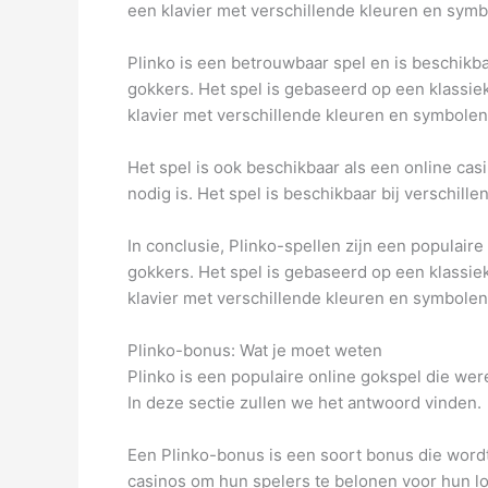
een klavier met verschillende kleuren en symb
Plinko is een betrouwbaar spel en is beschikbaa
gokkers. Het spel is gebaseerd op een klassiek
klavier met verschillende kleuren en symbolen
Het spel is ook beschikbaar als een online ca
nodig is. Het spel is beschikbaar bij verschil
In conclusie, Plinko-spellen zijn een populair
gokkers. Het spel is gebaseerd op een klassiek
klavier met verschillende kleuren en symbolen
Plinko-bonus: Wat je moet weten
Plinko is een populaire online gokspel die we
In deze sectie zullen we het antwoord vinden.
Een Plinko-bonus is een soort bonus die wordt
casinos om hun spelers te belonen voor hun l