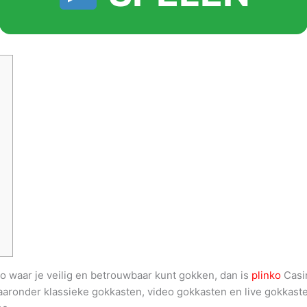
o waar je veilig en betrouwbaar kunt gokken, dan is
plinko
Casin
ronder klassieke gokkasten, video gokkasten en live gokkasten