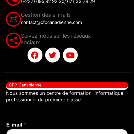
(+237) 695 82 92 30/ 671 33 78 29
Gestion des e-mails
contact@cfpcanadienne.com
Suivez-nous sur les réseaux
sociaux
F
T
Y
a
w
o
c
i
u
e
t
t
b
t
u
CFP-Canadienne
o
e
b
Nous sommes un centre de formation informatique
o
r
e
professionnel de première classe
k
E-mail
*