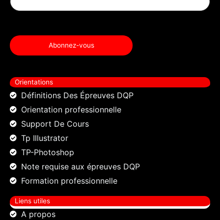
Abonnez-vous
Orientations
Définitions Des Épreuves DQP
Orientation professionnelle
Support De Cours
Tp Illustrator
TP-Photoshop
Note requise aux épreuves DQP
Formation professionnelle
Liens utiles
A propos