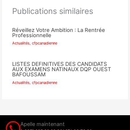
Publications similaires
Réveillez Votre Ambition : La Rentrée
Professionnelle
Actualités
,
cfpcanadienne
LISTES DEFINITIVES DES CANDIDATS
AUX EXAMENS NATINAUX DQP OUEST
BAFOUSSAM
Actualités
,
cfpcanadienne
Apelle maintenant