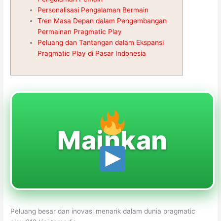
Personalisasi Pengalaman Bermain
Tren Masa Depan dalam Pengembangan
Permainan Pragmatic Play
Peluang dan Tantangan dalam Ekspansi
Pragmatic Play di Pasar Indonesia
Mainkan
Peluang besar dan inovasi menarik dalam dunia pragmatic