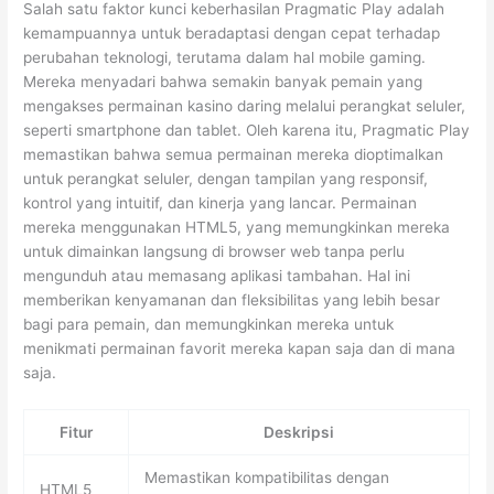
Salah satu faktor kunci keberhasilan Pragmatic Play adalah
kemampuannya untuk beradaptasi dengan cepat terhadap
perubahan teknologi, terutama dalam hal mobile gaming.
Mereka menyadari bahwa semakin banyak pemain yang
mengakses permainan kasino daring melalui perangkat seluler,
seperti smartphone dan tablet. Oleh karena itu, Pragmatic Play
memastikan bahwa semua permainan mereka dioptimalkan
untuk perangkat seluler, dengan tampilan yang responsif,
kontrol yang intuitif, dan kinerja yang lancar. Permainan
mereka menggunakan HTML5, yang memungkinkan mereka
untuk dimainkan langsung di browser web tanpa perlu
mengunduh atau memasang aplikasi tambahan. Hal ini
memberikan kenyamanan dan fleksibilitas yang lebih besar
bagi para pemain, dan memungkinkan mereka untuk
menikmati permainan favorit mereka kapan saja dan di mana
saja.
Fitur
Deskripsi
Memastikan kompatibilitas dengan
HTML5