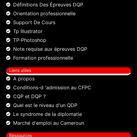
Définitions Des Épreuves DQP
Orientation professionnelle
Support De Cours
Tp Illustrator
TP-Photoshop
Note requise aux épreuves DQP
Formation professionnelle
Liens utiles
A propos
Conditions-d 'admission au CFPC
CQP et DQP ?
Quel est le niveau d'un QDP
Le syndrome de la diplomatie
Marché d'emploi au Cameroun
Ressources