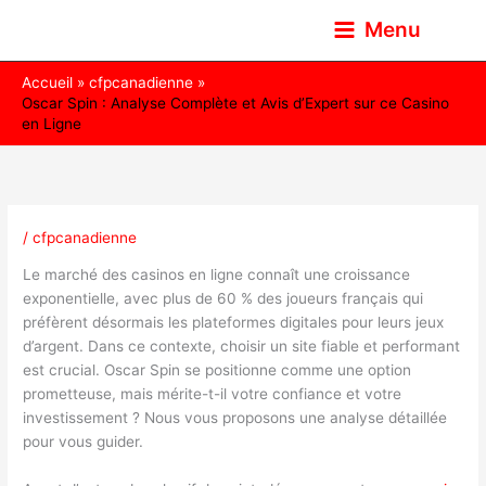
Aller
Menu
au
contenu
Accueil
cfpcanadienne
Oscar Spin : Analyse Complète et Avis d’Expert sur ce Casino
en Ligne
/
cfpcanadienne
Le marché des casinos en ligne connaît une croissance
exponentielle, avec plus de 60 % des joueurs français qui
préfèrent désormais les plateformes digitales pour leurs jeux
d’argent. Dans ce contexte, choisir un site fiable et performant
est crucial. Oscar Spin se positionne comme une option
prometteuse, mais mérite-t-il votre confiance et votre
investissement ? Nous vous proposons une analyse détaillée
pour vous guider.