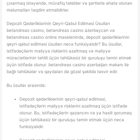
çıxarmaq istəyəndə, müvafiq tələblər və şərtlərlə əhatə olunan
məlumatları təqdim etməlidirlər.
Depozit Qədərliklərinin Qeyri-Qabul Edilməsi Üsulları
betandreas casino, betandreas casino azerbaycan və
betandreas casino online məselenində, depozit qədərliklərinin
qeyri-qabul edilməsi üsulları necə funksiyalıdir? Bu üsullar,
istifadəçilərin maliyyə risklərini azaltmaq və maliyyə
müraciətlərinin təhlili üçün təhlükəsiz bir quruluşu təmin etmək
üçün istifadə olunur. betandreas casino azerbaijan məkanı ilə
bağlı təhlükələr və qaydaları də gözəl şəkildə təsvir edir.
Bu üsullar arasında:
Depozit qədərliklərinin qeyri-qabul edilməsi,
istifadəçilərin maliyyə risklərini azaltmaq üçün istifadə
olunur. Bu, istifadəçilərin qazancını və ya hasili qorumaq
üçün təhlükəsiz bir quruluşu təmin etmək üçün necə
funksiyalıdir.