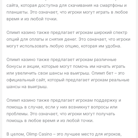
сайта, которая доступна для скачивания на смартфоны и
планшеты. Это означает, что игроки могут играть в любое
время и из любой точки.
Олимп казино также предлагает игрокам широкий спектр
опций для оплаты и снятия денег. Это означает, что игроки
могут использовать любую опцию, которая им удобна.
Олимп казино также предлагает игрокам различные
бонусы и акции, которые могут помочь им начать играть
или увеличить свои шансы на выигрыш. Олимп бет – это
официальный сайт, который предлагает игрокам реальные
шансы на выигрыш.
Олимп казино также предлагает игрокам поддержку и
помощь в случае, если у них возникнут вопросы или
проблемы. Это означает, что игроки могут получать
помощь в любое время и из любой точки.
В целом, Olimp Casino – это лучшее место для игроков,