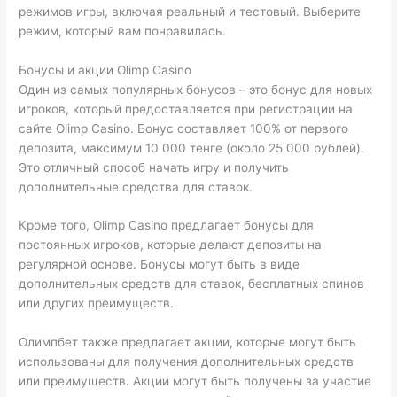
режимов игры, включая реальный и тестовый. Выберите
режим, который вам понравилась.
Бонусы и акции Olimp Casino
Один из самых популярных бонусов – это бонус для новых
игроков, который предоставляется при регистрации на
сайте Olimp Casino. Бонус составляет 100% от первого
депозита, максимум 10 000 тенге (около 25 000 рублей).
Это отличный способ начать игру и получить
дополнительные средства для ставок.
Кроме того, Olimp Casino предлагает бонусы для
постоянных игроков, которые делают депозиты на
регулярной основе. Бонусы могут быть в виде
дополнительных средств для ставок, бесплатных спинов
или других преимуществ.
Олимпбет также предлагает акции, которые могут быть
использованы для получения дополнительных средств
или преимуществ. Акции могут быть получены за участие