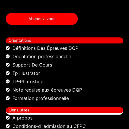
Abonnez-vous
Orientations
Définitions Des Épreuves DQP
Orientation professionnelle
Support De Cours
Tp Illustrator
TP-Photoshop
Note requise aux épreuves DQP
Formation professionnelle
Liens utiles
A propos
Conditions-d 'admission au CFPC