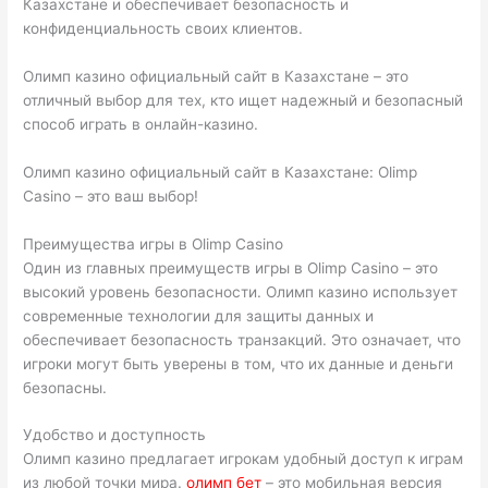
Казахстане и обеспечивает безопасность и
конфиденциальность своих клиентов.
Олимп казино официальный сайт в Казахстане – это
отличный выбор для тех, кто ищет надежный и безопасный
способ играть в онлайн-казино.
Олимп казино официальный сайт в Казахстане: Olimp
Casino – это ваш выбор!
Преимущества игры в Olimp Casino
Один из главных преимуществ игры в Olimp Casino – это
высокий уровень безопасности. Олимп казино использует
современные технологии для защиты данных и
обеспечивает безопасность транзакций. Это означает, что
игроки могут быть уверены в том, что их данные и деньги
безопасны.
Удобство и доступность
Олимп казино предлагает игрокам удобный доступ к играм
из любой точки мира.
олимп бет
– это мобильная версия