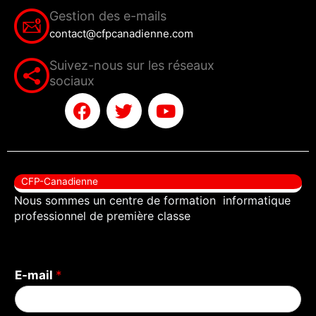
Gestion des e-mails
contact@cfpcanadienne.com
Suivez-nous sur les réseaux
sociaux
F
T
Y
a
w
o
c
i
u
e
t
t
b
t
u
CFP-Canadienne
o
e
b
Nous sommes un centre de formation informatique
o
r
e
professionnel de première classe
k
E-mail
*