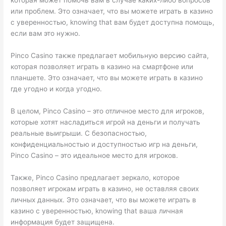
которая может помочь вам в случае каких-либо вопросов
или проблем. Это означает, что вы можете играть в казино
с уверенностью, knowing that вам будет доступна помощь,
если вам это нужно.
Pinco Casino также предлагает мобильную версию сайта,
которая позволяет играть в казино на смартфоне или
планшете. Это означает, что вы можете играть в казино
где угодно и когда угодно.
В целом, Pinco Casino – это отличное место для игроков,
которые хотят насладиться игрой на деньги и получать
реальные выигрыши. С безопасностью,
конфиденциальностью и доступностью игр на деньги,
Pinco Casino – это идеальное место для игроков.
Также, Pinco Casino предлагает зеркало, которое
позволяет игрокам играть в казино, не оставляя своих
личных данных. Это означает, что вы можете играть в
казино с уверенностью, knowing that ваша личная
информация будет защищена.