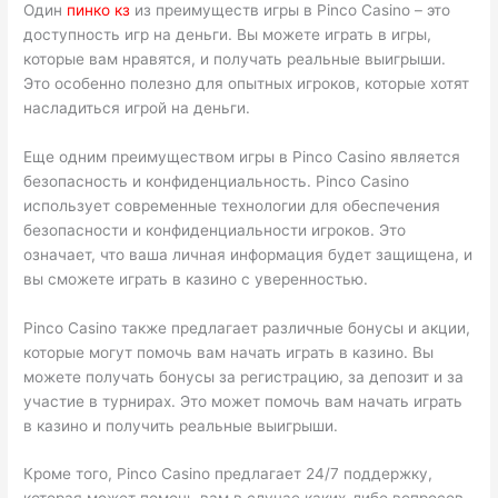
Один
пинко кз
из преимуществ игры в Pinco Casino – это
доступность игр на деньги. Вы можете играть в игры,
которые вам нравятся, и получать реальные выигрыши.
Это особенно полезно для опытных игроков, которые хотят
насладиться игрой на деньги.
Еще одним преимуществом игры в Pinco Casino является
безопасность и конфиденциальность. Pinco Casino
использует современные технологии для обеспечения
безопасности и конфиденциальности игроков. Это
означает, что ваша личная информация будет защищена, и
вы сможете играть в казино с уверенностью.
Pinco Casino также предлагает различные бонусы и акции,
которые могут помочь вам начать играть в казино. Вы
можете получать бонусы за регистрацию, за депозит и за
участие в турнирах. Это может помочь вам начать играть
в казино и получить реальные выигрыши.
Кроме того, Pinco Casino предлагает 24/7 поддержку,