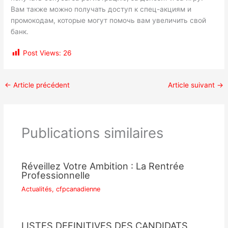
Вам также можно получать доступ к спец-акциям и
промокодам, которые могут помочь вам увеличить свой
банк.
Post Views:
26
←
Article précédent
Article suivant
→
Publications similaires
Réveillez Votre Ambition : La Rentrée
Professionnelle
Actualités
,
cfpcanadienne
LISTES DEFINITIVES DES CANDIDATS