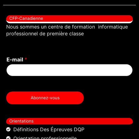
e
t
t
b
t
u
CFP-Canadienne
o
e
b
Nous sommes un centre de formation informatique
o
r
e
professionnel de première classe
k
E-mail
*
Abonnez-vous
Orientations
Définitions Des Épreuves DQP
Orientation professionnelle