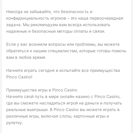
Никогда не забывайте, что безопасность и
конфиденциальность игроков – это наша первоочередная
задача. Мы рекомендуем вам всегда использовать
надежные и безопасные методы оплаты и связи.
Если у вас возникли вопросы или проблемы, вы можете
обратиться к нашим специалистам, которые готовы помочь
вам в любое время.
Начните играть сегодня и испытайте все преимущества
Pinco Casino!
Преимущества игры в Pinco Casino
Начните свой путь в мире онлайн-казино с Pinco Casino,
где вы сможете насладиться игрой на деньги и получать
реальные выигрыши. В Pinco Casino вы можете играть в
различные игры, включая слоты, карточные игры и
рулетку.