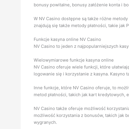
bonusy powitalne, bonusy załóżenie konta i b
W NV Casino dostępne są także różne metody p
znajdują się także metody płatności, takie jak Pa
Funkcje kasyna online NV Casino
NV Casino to jeden z najpopularniejszych kasy
Wielowymiarowe funkcje kasyna online
NV Casino oferuje wiele funkcji, które ułatwia
logowanie się i korzystanie z kasyna. Kasyno 
Inne funkcje, które NV Casino oferuje, to możl
metod płatności, takich jak kart kredytowych,
NV Casino także oferuje możliwość korzystania 
możliwość korzystania z bonusów, takich jak 
wygranych.