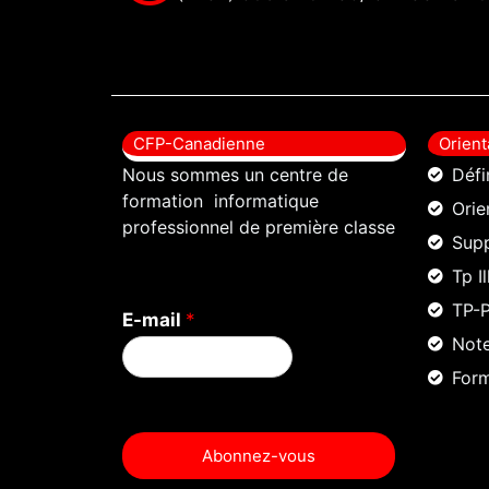
CFP-Canadienne
Orient
Nous sommes un centre de
Défi
formation informatique
Orie
professionnel de première classe
Sup
Tp I
TP-
E-mail
*
Note
Form
Abonnez-vous