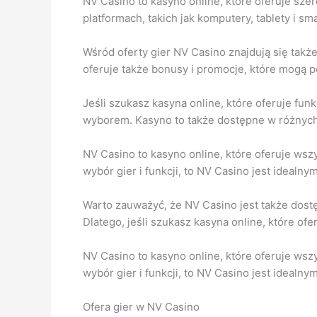
NV Casino to kasyno online, które oferuje szer
platformach, takich jak komputery, tablety i sm
Wśród oferty gier NV Casino znajdują się tak
oferuje także bonusy i promocje, które mogą
Jeśli szukasz kasyna online, które oferuje funk
wyborem. Kasyno to także dostępne w różnych 
NV Casino to kasyno online, które oferuje wszy
wybór gier i funkcji, to NV Casino jest idealn
Warto zauważyć, że NV Casino jest także dost
Dlatego, jeśli szukasz kasyna online, które ofe
NV Casino to kasyno online, które oferuje wszy
wybór gier i funkcji, to NV Casino jest idealn
Ofera gier w NV Casino