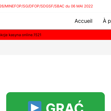
00226/MINEFOP/SG/DFOP/SDGSF/SBAC du 06 MAI 2022
Accueil
À 
nkcje kasyna online.1521
GRAĆ