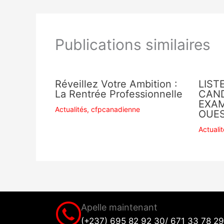
Publications similaires
Réveillez Votre Ambition :
LIST
La Rentrée Professionnelle
CAND
EXAM
Actualités
,
cfpcanadienne
OUE
Actuali
Apelle maintenant
(+237) 695 82 92 30/ 671 33 78 29