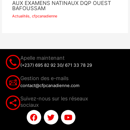
AUX EXAMENS NATINAUX DQP OUEST
BAFOUSSAM
Actualités
,
cfpcanadienne
Apelle maintenant
(+237) 695 82 92 30/ 671 33 78 29
Gestion des e-mails
contact@cfpcanadienne.com
Suivez-nous sur les réseaux
sociaux
F
T
Y
a
w
o
c
i
u