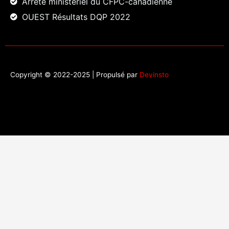
Arrêté ministériel du CFPC-canadienne
OUEST Résultats DQP 2022
Copyright © 2022-2025 | Propulsé par
Devinsto