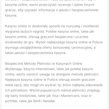
kasynie online, warto przeczytać recenzje i opinie innych
graczy, aby uzyskać informacje o jakości i bezpieczeństwie
kasyna.
Kasyno online to doskonały sposób na rozrywkę i możliwość
wygrania dużych nagród. Polskie kasyna online, takie jak
kasyno online, oferują graczom bezpieczne i uczciwe
środowisko do gry. Wybór najlepszego kasyna online w Polsce
wymaga uwzględnienia oferty bonusowej i promocyjnej, a
także jakości i bezpieczeństwa kasyna.
Bezpieczne Metody Płatności w Kasynach Online
Wybierając kasyno internetowe, takie jak polskie kasyno
online, warto zwrócić uwagę na dostępne metody płatności.
Najlepsze kasyna online w Polsce oferują swoim graczom
wiele opcji, aby mogli oni wybrać tę, która najlepiej odpowiada
ich potrzebom. Wśród popularnych metod płatności znajdują
się karty kredytowe, takie jak Visa i Mastercard, oraz e-
portfele, takie jak Skrill i Neteller.