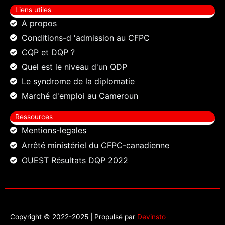
Liens utiles
A propos
Conditions-d 'admission au CFPC
CQP et DQP ?
Quel est le niveau d'un QDP
Le syndrome de la diplomatie
Marché d'emploi au Cameroun
Ressources
Mentions-legales
Arrêté ministériel du CFPC-canadienne
OUEST Résultats DQP 2022
Copyright © 2022-2025 | Propulsé par
Devinsto