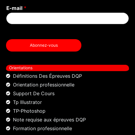
E-mail
*
Abonnez-vous
Orientations
Définitions Des Épreuves DQP
Orientation professionnelle
Support De Cours
Tp Illustrator
TP-Photoshop
Note requise aux épreuves DQP
Formation professionnelle