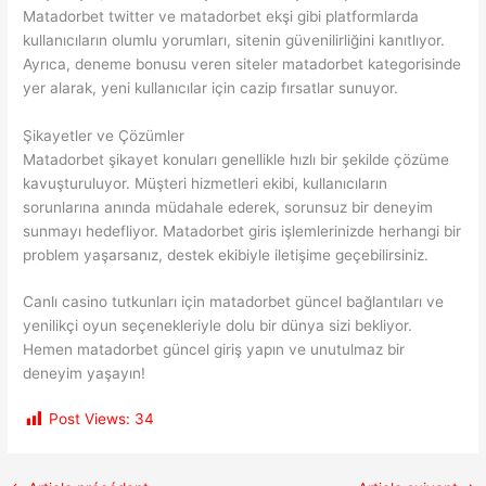
Matadorbet twitter ve matadorbet ekşi gibi platformlarda
kullanıcıların olumlu yorumları, sitenin güvenilirliğini kanıtlıyor.
Ayrıca, deneme bonusu veren siteler matadorbet kategorisinde
yer alarak, yeni kullanıcılar için cazip fırsatlar sunuyor.
Şikayetler ve Çözümler
Matadorbet şikayet konuları genellikle hızlı bir şekilde çözüme
kavuşturuluyor. Müşteri hizmetleri ekibi, kullanıcıların
sorunlarına anında müdahale ederek, sorunsuz bir deneyim
sunmayı hedefliyor. Matadorbet giris işlemlerinizde herhangi bir
problem yaşarsanız, destek ekibiyle iletişime geçebilirsiniz.
Canlı casino tutkunları için matadorbet güncel bağlantıları ve
yenilikçi oyun seçenekleriyle dolu bir dünya sizi bekliyor.
Hemen matadorbet güncel giriş yapın ve unutulmaz bir
deneyim yaşayın!
Post Views:
34