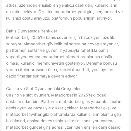
adresi üzerinden erişilebilen yenilikçi özellikleri, kullanıcıların
dikkatini çekiyor. Özellikle matadorbet yeni giriş seçenekleri ve
kullanıcı dostu arayüzü, platformun popülerliğini artırıyor.
Bahis Dünyasında Yenilikler
Matadorbet, 2025’te bahis severler için birçok yeni özellik
sunuyor. Matadorbet güvenilir mi sorusuna cevap arayanlar,
platformun şeffaf ve güvenilir yapısıyla rahatlıkla bahis
yapabiliyor. Ayrıca, matadorbet şikayet oranlarının düşük
olması, kullanıcı memnuniyetini gösteriyor. Deneme bonusu
veren siteler arasında öne çıkan Matadorbet, yeni üyelere
cazip fırsatlar sunmaya devam ediyor.
Casino ve Slot Oyunlarındaki Gelişmeler
Casino ve slot oyunları, Matadorbet’in 2025’teki odak
noktalarından biri. Platform, matadorbet giriş yaparak ulaşılan
geniş oyun yelpazesiyle dikkat çekiyor. Matadorbet ekşi ve
matadorbet twitter gibi platformlarda kullanıcıların olumlu geri
bildirimleri, casino deneyiminin kalitesini kanıtlıyor. Ayrıca,
matadorbet güncel giriş adresi üzerinden erişilen canlı casino