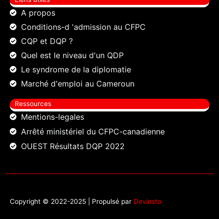
A propos
Conditions-d 'admission au CFPC
CQP et DQP ?
Quel est le niveau d'un QDP
Le syndrome de la diplomatie
Marché d'emploi au Cameroun
Ressources
Mentions-legales
Arrêté ministériel du CFPC-canadienne
OUEST Résultats DQP 2022
Copyright © 2022-2025 | Propulsé par
Devinsto