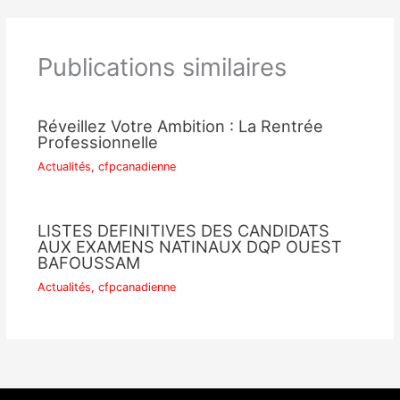
Publications similaires
Réveillez Votre Ambition : La Rentrée
Professionnelle
Actualités
,
cfpcanadienne
LISTES DEFINITIVES DES CANDIDATS
AUX EXAMENS NATINAUX DQP OUEST
BAFOUSSAM
Actualités
,
cfpcanadienne