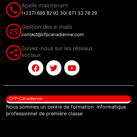
Apelle maintenant
(+237) 695 82 92 30/ 671 33 78 29
Gestion des e-mails
contact@cfpcanadienne.com
Suivez-nous sur les réseaux
sociaux
F
T
Y
a
w
o
c
i
u
e
t
t
b
t
u
CFP-Canadienne
o
e
b
Nous sommes un centre de formation informatique
o
r
e
professionnel de première classe
k