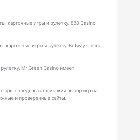
ты, карточные игры и рулетку. 888 Casino
ы, карточные игры и рулетку. Betway Casino
 рулетку. Mr Green Casino имеет
которые предлагают широкий выбор игр на
дежные и проверенные сайты.