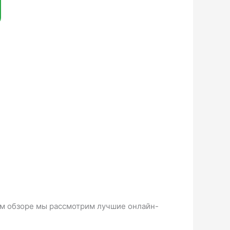
том обзоре мы рассмотрим лучшие онлайн-