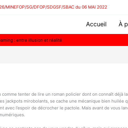
00226/MINEFOP/SG/DFOP/SDGSF/SBAC du 06 MAI 2022
Accueil
À 
ming : entre illusion et réalité
u comme tenter de lire un roman policier dont on connaît déjà l
 les jackpots mirobolants, se cache une mécanique bien huilée q
t avec l’espoir de décrocher le pactole. Mais avant de vous lan
 numériques.