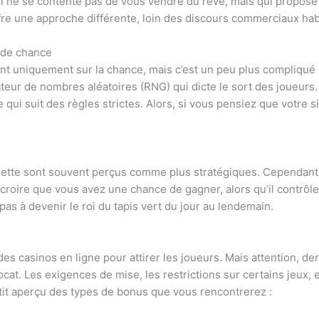
i ne se contente pas de vous vendre du rêve, mais qui propose
ffre une approche différente, loin des discours commerciaux habit
 de chance
ent uniquement sur la chance, mais c’est un peu plus compliqué
teur de nombres aléatoires (RNG) qui dicte le sort des joueurs. 
i suit des règles strictes. Alors, si vous pensiez que votre sixi
ulette sont souvent perçus comme plus stratégiques. Cependant, 
croire que vous avez une chance de gagner, alors qu’il contrôle
pas à devenir le roi du tapis vert du jour au lendemain.
s casinos en ligne pour attirer les joueurs. Mais attention, de
ocat. Les exigences de mise, les restrictions sur certains jeux, 
etit aperçu des types de bonus que vous rencontrerez :