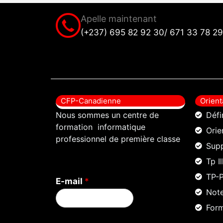
Apelle maintenant
(+237) 695 82 92 30/ 671 33 78 29
CFP-Canadienne
Orient
Nous sommes un centre de
Défi
formation informatique
Orie
professionnel de première classe
Sup
Tp I
TP-
E-mail
*
Note
Form