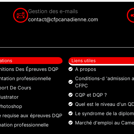
Gestion des e-mails
contact@cfpcanadienne.com
ations
Liens utiles
nitions Des Épreuves DQP
A propos
ntation professionnelle
Conditions-d 'admission 
CFPC
port De Cours
CQP et DQP ?
llustrator
Quel est le niveau d'un Q
Photoshop
Le syndrome de la diplom
 requise aux épreuves DQP
Marché d'emploi au Cam
ation professionnelle