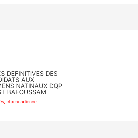
ES DEFINITIVES DES
IDATS AUX
ENS NATINAUX DQP
ST BAFOUSSAM
tés
,
cfpcanadienne