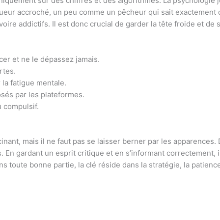
uniquement sur des chiffres et des algorithmes. La psychologie j
oueur accroché, un peu comme un pêcheur qui sait exactement où 
e addictifs. Il est donc crucial de garder la tête froide et de s
r et ne le dépassez jamais.
rtes.
 la fatigue mentale.
osés par les plateformes.
u compulsif.
inant, mais il ne faut pas se laisser berner par les apparences
 En gardant un esprit critique et en s’informant correctement, il
toute bonne partie, la clé réside dans la stratégie, la patienc