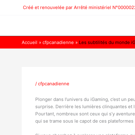
Aller
Créé et renouvelée par Arrêté ministériel N°000
au
contenu
Accueil
cfpcanadienne
Les subtilités du monde iGa
/
cfpcanadienne
Plonger dans l’univers du iGaming, c’est un pe
surprise. Derrière les lumières clinquantes et
Pourtant, nombreux sont ceux qui s’y aventuren
qui se trame sous le capot de ces plateformes