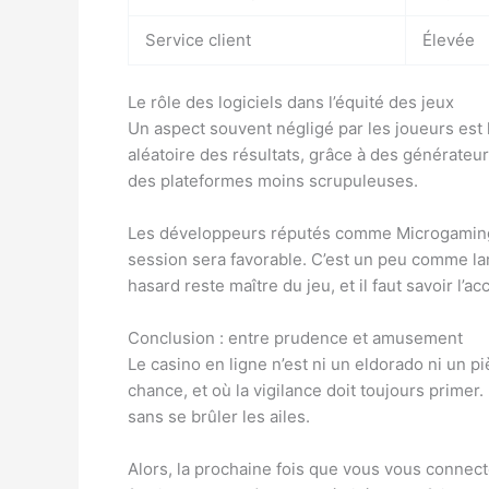
Service client
Élevée
Le rôle des logiciels dans l’équité des jeux
Un aspect souvent négligé par les joueurs est la
aléatoire des résultats, grâce à des générateur
des plateformes moins scrupuleuses.
Les développeurs réputés comme Microgaming,
session sera favorable. C’est un peu comme lan
hasard reste maître du jeu, et il faut savoir l’ac
Conclusion : entre prudence et amusement
Le casino en ligne n’est ni un eldorado ni un p
chance, et où la vigilance doit toujours primer.
sans se brûler les ailes.
Alors, la prochaine fois que vous vous connect