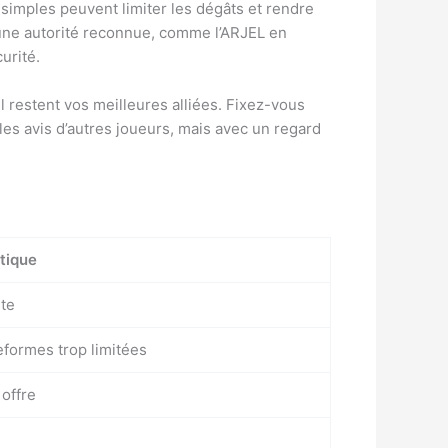
s simples peuvent limiter les dégâts et rendre
r une autorité reconnue, comme l’ARJEL en
urité.
l restent vos meilleures alliées. Fixez-vous
les avis d’autres joueurs, mais avec un regard
tique
ite
eformes trop limitées
 offre