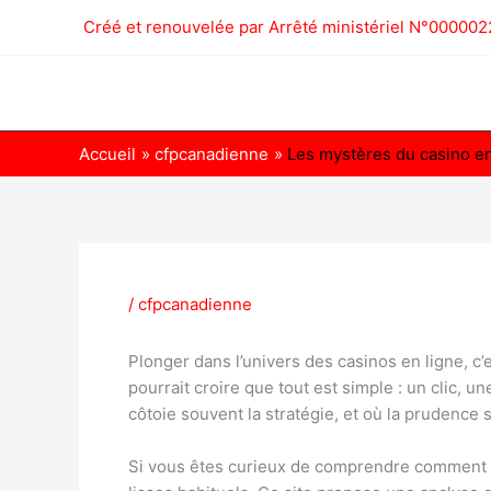
Aller
Créé et renouvelée par Arrêté ministériel N°000
au
contenu
Accueil
cfpcanadienne
Les mystères du casino en 
/
cfpcanadienne
Plonger dans l’univers des casinos en ligne, c
pourrait croire que tout est simple : un clic,
côtoie souvent la stratégie, et où la prudence 
Si vous êtes curieux de comprendre comment n