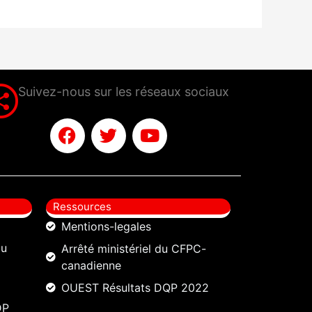
Suivez-nous sur les réseaux sociaux
F
T
Y
a
w
o
c
i
u
e
t
t
b
t
u
Ressources
o
e
b
Mentions-legales
o
r
e
k
au
Arrêté ministériel du CFPC-
canadienne
OUEST Résultats DQP 2022
DP