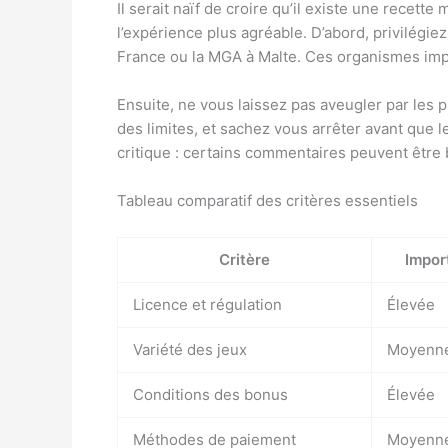
Il serait naïf de croire qu’il existe une recet
l’expérience plus agréable. D’abord, privilégie
France ou la MGA à Malte. Ces organismes impo
Ensuite, ne vous laissez pas aveugler par les p
des limites, et sachez vous arrêter avant que l
critique : certains commentaires peuvent être 
Tableau comparatif des critères essentiels
Critère
Impor
Licence et régulation
Élevée
Variété des jeux
Moyenn
Conditions des bonus
Élevée
Méthodes de paiement
Moyenn