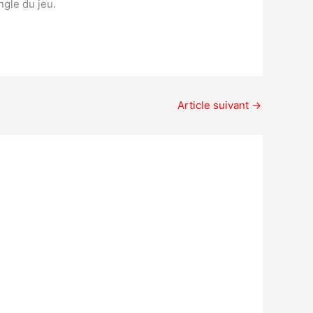
ingle du jeu.
Article suivant
→