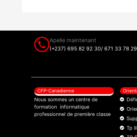
Apelle maintenant
(+237) 695 82 92 30/ 671 33 78 29
CFP-Canadienne
Orient
Nous sommes un centre de
Défi
formation informatique
Orie
professionnel de première classe
Sup
Tp I