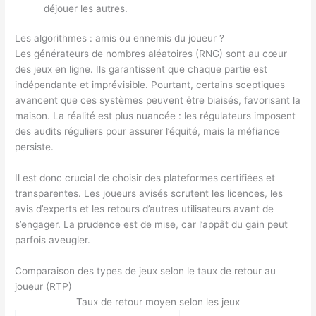
déjouer les autres.
Les algorithmes : amis ou ennemis du joueur ?
Les générateurs de nombres aléatoires (RNG) sont au cœur
des jeux en ligne. Ils garantissent que chaque partie est
indépendante et imprévisible. Pourtant, certains sceptiques
avancent que ces systèmes peuvent être biaisés, favorisant la
maison. La réalité est plus nuancée : les régulateurs imposent
des audits réguliers pour assurer l’équité, mais la méfiance
persiste.
Il est donc crucial de choisir des plateformes certifiées et
transparentes. Les joueurs avisés scrutent les licences, les
avis d’experts et les retours d’autres utilisateurs avant de
s’engager. La prudence est de mise, car l’appât du gain peut
parfois aveugler.
Comparaison des types de jeux selon le taux de retour au
joueur (RTP)
Taux de retour moyen selon les jeux