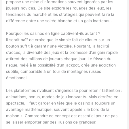
propose une mine d’informations souvent ignorées par les
joueurs novices. Ce site explore les rouages des jeux, les
tendances du marché et les stratégies qui peuvent faire la
différence entre une soirée blanche et un gain inattendu.
Pourquoi les casinos en ligne captivent-ils autant ?
Il serait naïf de croire que le simple fait de cliquer sur un
bouton suffit à garantir une victoire. Pourtant, la facilité
d’accès, la diversité des jeux et la promesse d’un gain rapide
attirent des millions de joueurs chaque jour. Le frisson du
risque, mêlé à la possibilité d’un jackpot, crée une addiction
subtile, comparable à un tour de montagnes russes
émotionnel.
Les plateformes rivalisent d’ingéniosité pour retenir l’attention :
animations, bonus, modes de jeu innovants. Mais derrière ce
spectacle, il faut garder en tête que le casino a toujours un
avantage mathématique, souvent appelé « le bord de la
maison ». Comprendre ce concept est essentiel pour ne pas
se laisser emporter par des illusions de grandeur.