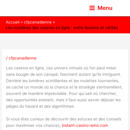
Aller
Menu
au
contenu
Accueil
cfpcanadienne
Les mystères des casinos en ligne : entre illusions et vérités
/
cfpcanadienne
Les casinos en ligne, ces univers virtuels où l’on peut miser
sans bouger de son canapé, fascinent autant qu’ils intriguent.
Derrière les lumières scintillantes et les roulettes tournantes,
se cache un monde où la chance et la stratégie s’entremêlent,
souvent de manière imprévisible. Pour qui sait où chercher,
des opportunités existent, mais il faut aussi savoir déjouer les
pièges du hasard et des algorithmes.
Si vous êtes curieux de découvrir des astuces et des conseils
pour maximiser vos chances,
instant-casino-wins.com