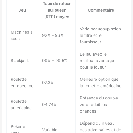
Taux de retour
Jeu
au joueur
Commentaire
(RTP) moyen
Varie beaucoup selon
Machines à
92% – 96%
le titre et le
sous
fournisseur
Le jeu avec le
Blackjack
99% – 99.5%
meilleur avantage
pour le joueur
Roulette
Meilleure option que
97.3%
européenne
la roulette américaine
Présence du double
Roulette
94.74%
zéro réduit les
américaine
chances
Dépend du niveau
Poker en
Variable
des adversaires et de