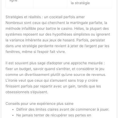
ligne
la stratégie
Stratégies et réalités : un cocktail parfois amer
Nombreux sont ceux qui cherchent la martingale parfaite, la
méthode infaillible pour battre le casino. Hélas, la plupart des
systèmes reposent sur des hypothèses simplistes ou ignorent
la variance inhérente aux jeux de hasard. Parfois, persister
dans une stratégie perdante revient à jeter de l’argent par les
fenêtres, même si l’espoir fait vivre.
Il est souvent plus sage d’adopter une approche mesurée :
fixer un budget, savoir quand s’arrêter, et considérer le jeu
comme un divertissement plutôt qu’une source de revenus.
L’ironie veut que ceux qui s’amusent sans trop y croire
finissent parfois par repartir avec un gain, tandis que les
obsessionnels s’épuisent.
Conseils pour une expérience plus saine
Définir des limites claires avant de commencer à jouer.
Ne jamais tenter de récupérer ses pertes en