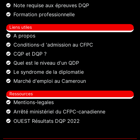
Note requise aux épreuves DQP
Formation professionnelle
Liens utiles
A propos
Conditions-d 'admission au CFPC
CQP et DQP ?
Quel est le niveau d'un QDP
Le syndrome de la diplomatie
Marché d'emploi au Cameroun
Ressources
Mentions-legales
Arrêté ministériel du CFPC-canadienne
OUEST Résultats DQP 2022