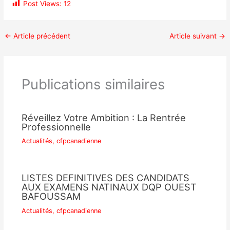
Post Views:
12
←
Article précédent
Article suivant
→
Publications similaires
Réveillez Votre Ambition : La Rentrée
Professionnelle
Actualités
,
cfpcanadienne
LISTES DEFINITIVES DES CANDIDATS
AUX EXAMENS NATINAUX DQP OUEST
BAFOUSSAM
Actualités
,
cfpcanadienne