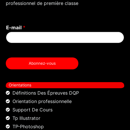
professionnel de première classe
k
E-mail
*
Abonnez-vous
Orientations
Définitions Des Épreuves DQP
Orientation professionnelle
Support De Cours
Tp Illustrator
TP-Photoshop