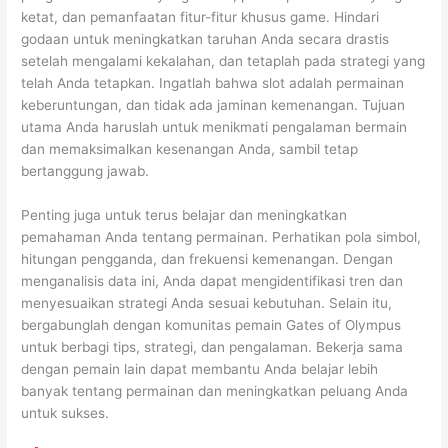
ketat, dan pemanfaatan fitur-fitur khusus game. Hindari
godaan untuk meningkatkan taruhan Anda secara drastis
setelah mengalami kekalahan, dan tetaplah pada strategi yang
telah Anda tetapkan. Ingatlah bahwa slot adalah permainan
keberuntungan, dan tidak ada jaminan kemenangan. Tujuan
utama Anda haruslah untuk menikmati pengalaman bermain
dan memaksimalkan kesenangan Anda, sambil tetap
bertanggung jawab.
Penting juga untuk terus belajar dan meningkatkan
pemahaman Anda tentang permainan. Perhatikan pola simbol,
hitungan pengganda, dan frekuensi kemenangan. Dengan
menganalisis data ini, Anda dapat mengidentifikasi tren dan
menyesuaikan strategi Anda sesuai kebutuhan. Selain itu,
bergabunglah dengan komunitas pemain Gates of Olympus
untuk berbagi tips, strategi, dan pengalaman. Bekerja sama
dengan pemain lain dapat membantu Anda belajar lebih
banyak tentang permainan dan meningkatkan peluang Anda
untuk sukses.