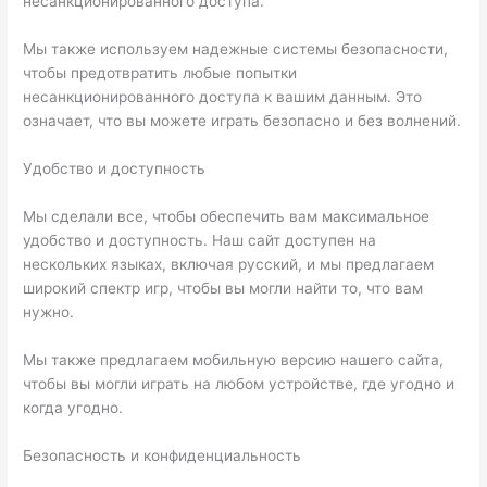
несанкционированного доступа.
Мы также используем надежные системы безопасности,
чтобы предотвратить любые попытки
несанкционированного доступа к вашим данным. Это
означает, что вы можете играть безопасно и без волнений.
Удобство и доступность
Мы сделали все, чтобы обеспечить вам максимальное
удобство и доступность. Наш сайт доступен на
нескольких языках, включая русский, и мы предлагаем
широкий спектр игр, чтобы вы могли найти то, что вам
нужно.
Мы также предлагаем мобильную версию нашего сайта,
чтобы вы могли играть на любом устройстве, где угодно и
когда угодно.
Безопасность и конфиденциальность