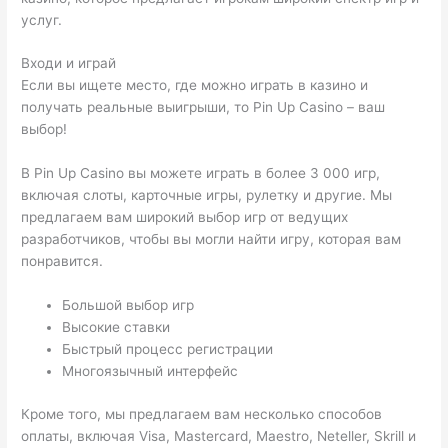
услуг.
Входи и играй
Если вы ищете место, где можно играть в казино и
получать реальные выигрыши, то Pin Up Casino – ваш
выбор!
В Pin Up Casino вы можете играть в более 3 000 игр,
включая слоты, карточные игры, рулетку и другие. Мы
предлагаем вам широкий выбор игр от ведущих
разработчиков, чтобы вы могли найти игру, которая вам
понравится.
Большой выбор игр
Высокие ставки
Быстрый процесс регистрации
Многоязычный интерфейс
Кроме того, мы предлагаем вам несколько способов
оплаты, включая Visa, Mastercard, Maestro, Neteller, Skrill и