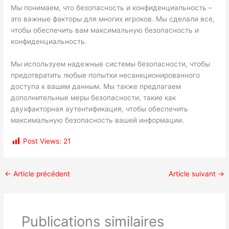
Мы понимаем, что безопасность и конфиденциальность –
это важные факторы для многих игроков. Мы сделали все,
чтобы обеспечить вам максимальную безопасность и
конфиденциальность.
Мы используем надежные системы безопасности, чтобы
предотвратить любые попытки несанкционированного
доступа к вашим данным. Мы также предлагаем
дополнительные меры безопасности, такие как
двухфакторная аутентификация, чтобы обеспечить
максимальную безопасность вашей информации.
Post Views:
21
←
Article précédent
Article suivant
→
Publications similaires