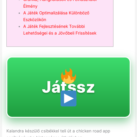
Élmény
A Játék Optimalizálása Különböző
Eszközökön
A Játék Fejlesztésének További
Lehetőségei és a Jövőbeli Frissítések
Játssz
Kalandra készülő csibékkel teli út a chicken road app