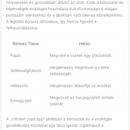
helyzeteket és gyorsabban átjutni az úton. Ezek a bónuszok és
képességek stratégiai használata kulcsfontosságú a magas
pontszám eléréséhez és a játékban való sikeres előrelépéshez.
A legtöbb bónusz időszakos, így fontos figyelni a
felhasználásukra.
Bónusz Típus
Hatás
Pajzs
Megvédi a csirkét egy ütközéstől.
Ideiglenesen megnöveli a csirke
Sebességfokozó
sebességét.
Időlassító
Ideiglenesen lelassítja az autókat.
Megnöveli az összegyűjtött érmék
Érmegyűjtő
számát.
A „chicken road app” játékban a bónuszok és a stratégiai
gondolkodás kombinációja teszi igazán izgalmassá a