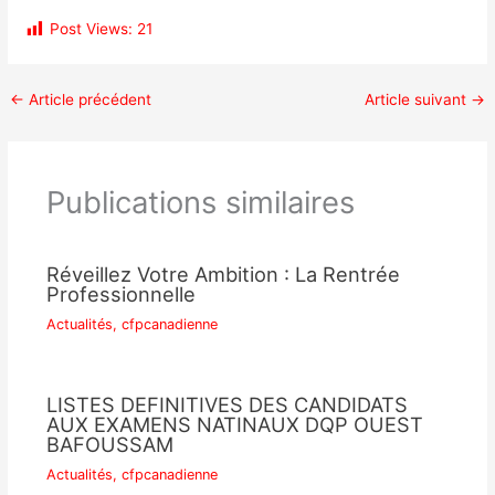
Post Views:
21
←
Article précédent
Article suivant
→
Publications similaires
Réveillez Votre Ambition : La Rentrée
Professionnelle
Actualités
,
cfpcanadienne
LISTES DEFINITIVES DES CANDIDATS
AUX EXAMENS NATINAUX DQP OUEST
BAFOUSSAM
Actualités
,
cfpcanadienne