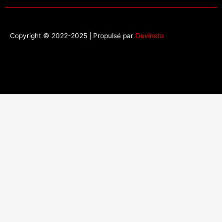
Copyright © 2022-2025 | Propulsé par
Devinsto