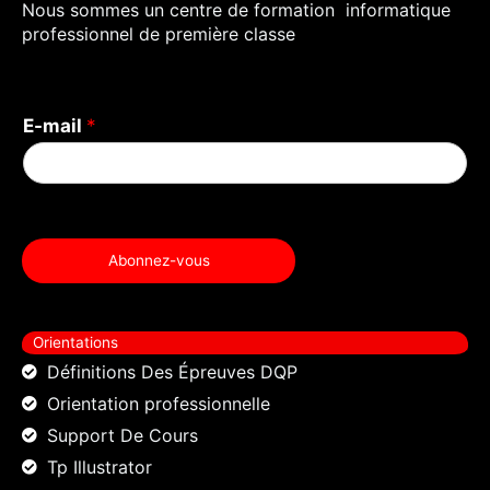
Nous sommes un centre de formation informatique
o
r
e
professionnel de première classe
k
E-mail
*
Abonnez-vous
Orientations
Définitions Des Épreuves DQP
Orientation professionnelle
Support De Cours
Tp Illustrator