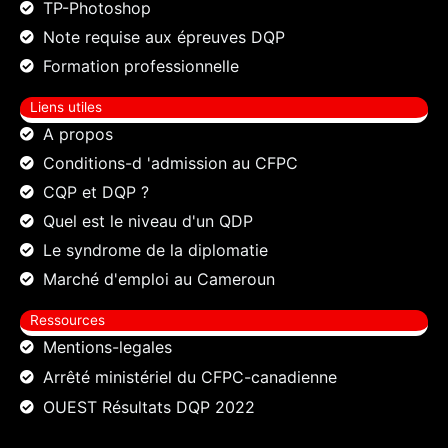
TP-Photoshop
Note requise aux épreuves DQP
Formation professionnelle
Liens utiles
A propos
Conditions-d 'admission au CFPC
CQP et DQP ?
Quel est le niveau d'un QDP
Le syndrome de la diplomatie
Marché d'emploi au Cameroun
Ressources
Mentions-legales
Arrêté ministériel du CFPC-canadienne
OUEST Résultats DQP 2022