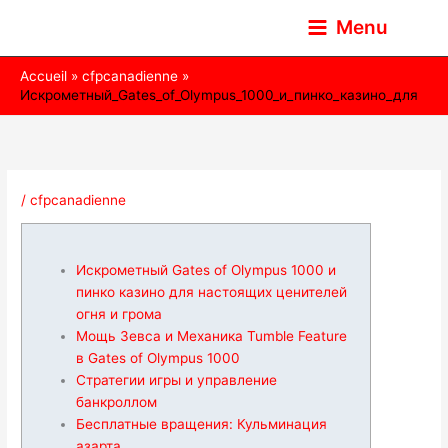
Aller
Menu
au
contenu
Accueil
cfpcanadienne
Искрометный_Gates_of_Olympus_1000_и_пинко_казино_для
/
cfpcanadienne
Искрометный Gates of Olympus 1000 и
пинко казино для настоящих ценителей
огня и грома
Мощь Зевса и Механика Tumble Feature
в Gates of Olympus 1000
Стратегии игры и управление
банкроллом
Бесплатные вращения: Кульминация
азарта