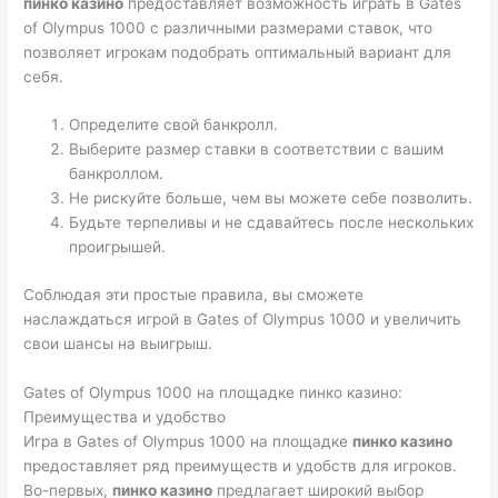
пинко казино
предоставляет возможность играть в Gates
of Olympus 1000 с различными размерами ставок, что
позволяет игрокам подобрать оптимальный вариант для
себя.
Определите свой банкролл.
Выберите размер ставки в соответствии с вашим
банкроллом.
Не рискуйте больше, чем вы можете себе позволить.
Будьте терпеливы и не сдавайтесь после нескольких
проигрышей.
Соблюдая эти простые правила, вы сможете
наслаждаться игрой в Gates of Olympus 1000 и увеличить
свои шансы на выигрыш.
Gates of Olympus 1000 на площадке пинко казино:
Преимущества и удобство
Игра в Gates of Olympus 1000 на площадке
пинко казино
предоставляет ряд преимуществ и удобств для игроков.
Во-первых,
пинко казино
предлагает широкий выбор