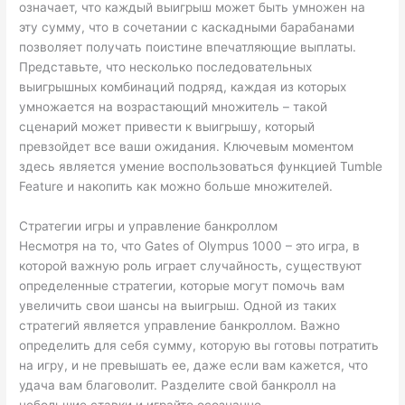
означает, что каждый выигрыш может быть умножен на
эту сумму, что в сочетании с каскадными барабанами
позволяет получать поистине впечатляющие выплаты.
Представьте, что несколько последовательных
выигрышных комбинаций подряд, каждая из которых
умножается на возрастающий множитель – такой
сценарий может привести к выигрышу, который
превзойдет все ваши ожидания. Ключевым моментом
здесь является умение воспользоваться функцией Tumble
Feature и накопить как можно больше множителей.
Стратегии игры и управление банкроллом
Несмотря на то, что Gates of Olympus 1000 – это игра, в
которой важную роль играет случайность, существуют
определенные стратегии, которые могут помочь вам
увеличить свои шансы на выигрыш. Одной из таких
стратегий является управление банкроллом. Важно
определить для себя сумму, которую вы готовы потратить
на игру, и не превышать ее, даже если вам кажется, что
удача вам благоволит. Разделите свой банкролл на
небольшие ставки и играйте осознанно.