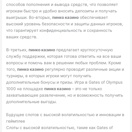
способов пополнения и вывода средств, что позволяет
игрокам быстро и удобно вносить депозиты и получать
выигрыши. Во-вторых,
пинко казино
обеспечивает
высокий уровень безопасности и защиты данных игроков,
что гарантирует конфиденциальность и сохранность
ваших средств.
В-третьих,
пинко казино
предлагает круглосуточную
службу поддержки, которая готова ответить на все ваши
вопросы и помочь вам в решении любых проблем. Кроме
того,
пинко казино
регулярно проводит различные акции и
турниры, в которых игроки могут получить
дополнительные бонусы и призы. Игра в Gates of Olympus
1000 на площадке
пинко казино
– это не только
захватывающее развлечение, но и возможность получить
дополнительные выгоды.
Будущее слотов с высокой волатильностью и инновации в
геймплее
Слоты с высокой волатильностью, такие как Gates of