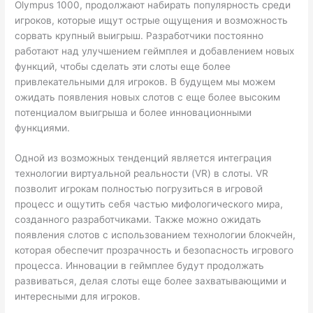
Olympus 1000, продолжают набирать популярность среди
игроков, которые ищут острые ощущения и возможность
сорвать крупный выигрыш. Разработчики постоянно
работают над улучшением геймплея и добавлением новых
функций, чтобы сделать эти слоты еще более
привлекательными для игроков. В будущем мы можем
ожидать появления новых слотов с еще более высоким
потенциалом выигрыша и более инновационными
функциями.
Одной из возможных тенденций является интеграция
технологии виртуальной реальности (VR) в слоты. VR
позволит игрокам полностью погрузиться в игровой
процесс и ощутить себя частью мифологического мира,
созданного разработчиками. Также можно ожидать
появления слотов с использованием технологии блокчейн,
которая обеспечит прозрачность и безопасность игрового
процесса. Инновации в геймплее будут продолжать
развиваться, делая слоты еще более захватывающими и
интересными для игроков.