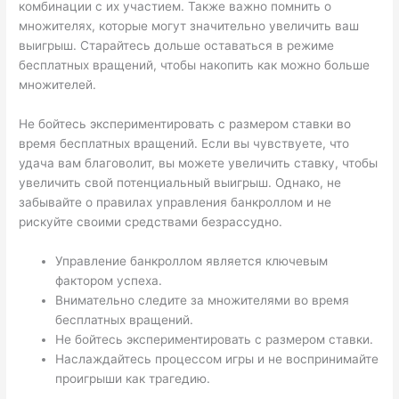
комбинации с их участием. Также важно помнить о
множителях, которые могут значительно увеличить ваш
выигрыш. Старайтесь дольше оставаться в режиме
бесплатных вращений, чтобы накопить как можно больше
множителей.
Не бойтесь экспериментировать с размером ставки во
время бесплатных вращений. Если вы чувствуете, что
удача вам благоволит, вы можете увеличить ставку, чтобы
увеличить свой потенциальный выигрыш. Однако, не
забывайте о правилах управления банкроллом и не
рискуйте своими средствами безрассудно.
Управление банкроллом является ключевым
фактором успеха.
Внимательно следите за множителями во время
бесплатных вращений.
Не бойтесь экспериментировать с размером ставки.
Наслаждайтесь процессом игры и не воспринимайте
проигрыши как трагедию.