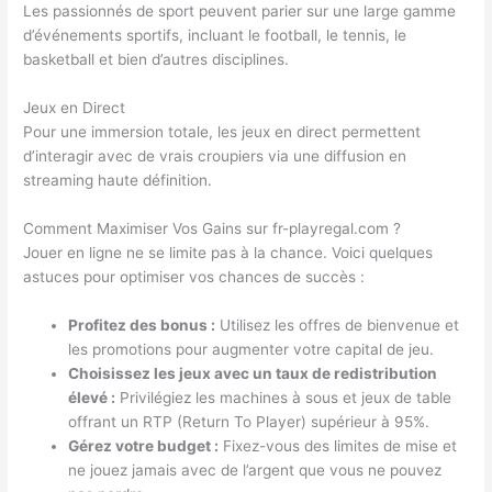
Les passionnés de sport peuvent parier sur une large gamme
d’événements sportifs, incluant le football, le tennis, le
basketball et bien d’autres disciplines.
Jeux en Direct
Pour une immersion totale, les jeux en direct permettent
d’interagir avec de vrais croupiers via une diffusion en
streaming haute définition.
Comment Maximiser Vos Gains sur fr-playregal.com ?
Jouer en ligne ne se limite pas à la chance. Voici quelques
astuces pour optimiser vos chances de succès :
Profitez des bonus :
Utilisez les offres de bienvenue et
les promotions pour augmenter votre capital de jeu.
Choisissez les jeux avec un taux de redistribution
élevé :
Privilégiez les machines à sous et jeux de table
offrant un RTP (Return To Player) supérieur à 95%.
Gérez votre budget :
Fixez-vous des limites de mise et
ne jouez jamais avec de l’argent que vous ne pouvez