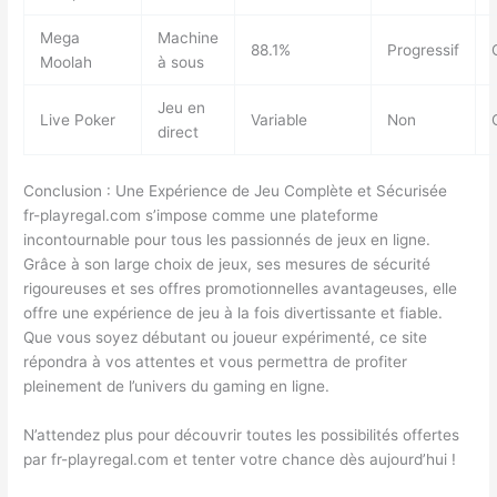
Mega
Machine
88.1%
Progressif
Moolah
à sous
Jeu en
Live Poker
Variable
Non
direct
Conclusion : Une Expérience de Jeu Complète et Sécurisée
fr-playregal.com s’impose comme une plateforme
incontournable pour tous les passionnés de jeux en ligne.
Grâce à son large choix de jeux, ses mesures de sécurité
rigoureuses et ses offres promotionnelles avantageuses, elle
offre une expérience de jeu à la fois divertissante et fiable.
Que vous soyez débutant ou joueur expérimenté, ce site
répondra à vos attentes et vous permettra de profiter
pleinement de l’univers du gaming en ligne.
N’attendez plus pour découvrir toutes les possibilités offertes
par fr-playregal.com et tenter votre chance dès aujourd’hui !