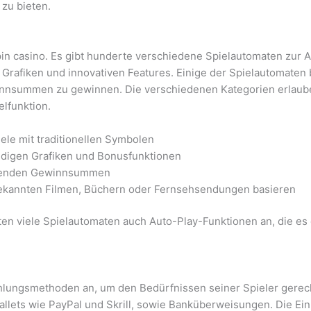
zu bieten.
spin casino. Es gibt hunderte verschiedene Spielautomaten zur
rafiken und innovativen Features. Einige der Spielautomaten 
nnsummen zu gewinnen. Die verschiedenen Kategorien erlauben 
elfunktion.
ele mit traditionellen Symbolen
ndigen Grafiken und Bonusfunktionen
chsenden Gewinnsummen
bekannten Filmen, Büchern oder Fernsehsendungen basieren
ten viele Spielautomaten auch Auto-Play-Funktionen an, die es
Zahlungsmethoden an, um den Bedürfnissen seiner Spieler gerec
lets wie PayPal und Skrill, sowie Banküberweisungen. Die Ein