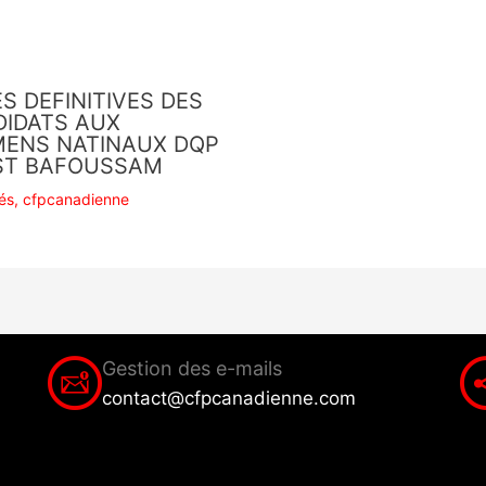
ES DEFINITIVES DES
IDATS AUX
ENS NATINAUX DQP
ST BAFOUSSAM
tés
,
cfpcanadienne
Gestion des e-mails
contact@cfpcanadienne.com