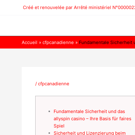
Aller
Créé et renouvelée par Arrêté ministériel N°000
au
contenu
Accueil
cfpcanadienne
Fundamentale Sicherheit un
/
cfpcanadienne
Fundamentale Sicherheit und das
allyspin casino – Ihre Basis für faires
Spiel
Sicherheit und Lizenzierung beim