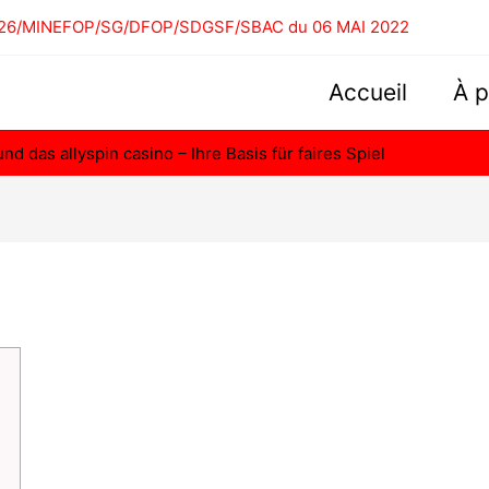
00226/MINEFOP/SG/DFOP/SDGSF/SBAC du 06 MAI 2022
Accueil
À 
d das allyspin casino – Ihre Basis für faires Spiel