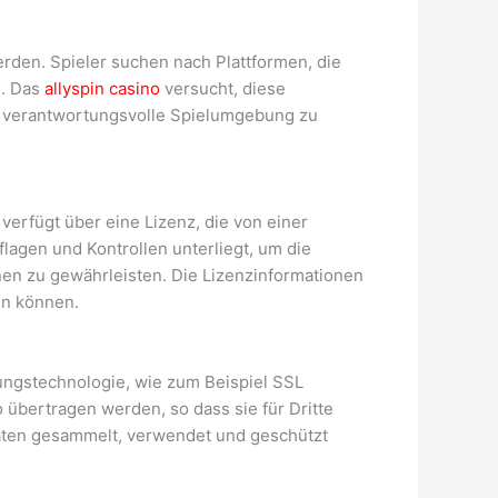
rden. Spieler suchen nach Plattformen, die
n. Das
allyspin casino
versucht, diese
ne verantwortungsvolle Spielumgebung zu
verfügt über eine Lizenz, die von einer
lagen und Kontrollen unterliegt, um die
en zu gewährleisten. Die Lizenzinformationen
en können.
ungstechnologie, wie zum Beispiel SSL
 übertragen werden, so dass sie für Dritte
rdaten gesammelt, verwendet und geschützt