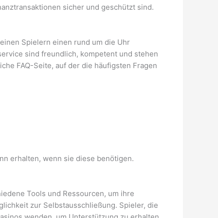
anztransaktionen sicher und geschützt sind.
seinen Spielern einen rund um die Uhr
service sind freundlich, kompetent und stehen
iche FAQ-Seite, auf der die häufigsten Fragen
ann erhalten, wenn sie diese benötigen.
chiedene Tools und Ressourcen, um ihre
lichkeit zur Selbstausschließung. Spieler, die
 Casinos wenden, um Unterstützung zu erhalten.