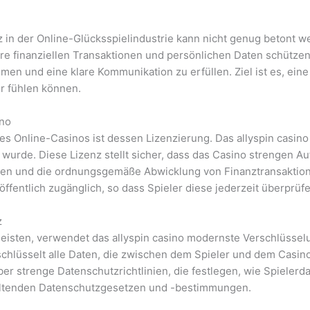
in der Online-Glücksspielindustrie kann nicht genug betont we
hre finanziellen Transaktionen und persönlichen Daten schütze
en und eine klare Kommunikation zu erfüllen. Ziel ist es, ei
er fühlen können.
ino
s Online-Casinos ist dessen Lizenzierung. Das allyspin casino 
urde. Diese Lizenz stellt sicher, dass das Casino strengen Auf
aten und die ordnungsgemäße Abwicklung von Finanztransaktion
öffentlich zugänglich, so dass Spieler diese jederzeit überprüf
z
leisten, verwendet das allyspin casino modernste Verschlüssel
chlüsselt alle Daten, die zwischen dem Spieler und dem Casino
über strenge Datenschutzrichtlinien, die festlegen, wie Spiele
geltenden Datenschutzgesetzen und -bestimmungen.