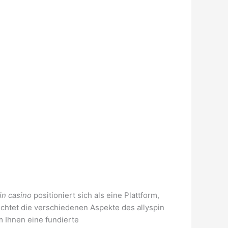
in casino
positioniert sich als eine Plattform,
euchtet die verschiedenen Aspekte des allyspin
 Ihnen eine fundierte