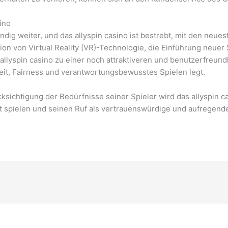
ino
dig weiter, und das allyspin casino ist bestrebt, mit den neue
ion von Virtual Reality (VR)-Technologie, die Einführung neue
allyspin casino zu einer noch attraktiveren und benutzerfreund
eit, Fairness und verantwortungsbewusstes Spielen legt.
ksichtigung der Bedürfnisse seiner Spieler wird das allyspin ca
t spielen und seinen Ruf als vertrauenswürdige und aufregende 