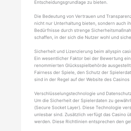
Entscheidungsgrundlage zu bieten.
Die Bedeutung von Vertrauen und Transparenz 
nicht nur Unterhaltung bieten, sondern auch i
Bedürfnisse durch strenge Sicherheitsmaßnahm
schaffen, in der sich die Nutzer wohl und sich
Sicherheit und Lizenzierung beim allyspin cas
Ein wesentlicher Faktor bei der Bewertung eine
renommierten Glücksspielbehörde ausgestellt w
Fairness der Spiele, den Schutz der Spielerd
sind in der Regel auf der Website des Casinos 
Verschlüsselungstechnologie und Datenschut
Um die Sicherheit der Spielerdaten zu gewähr
(Secure Socket Layer). Diese Technologie vers
unlesbar sind. Zusätzlich verfügt das Casino 
werden. Diese Richtlinien entsprechen den 