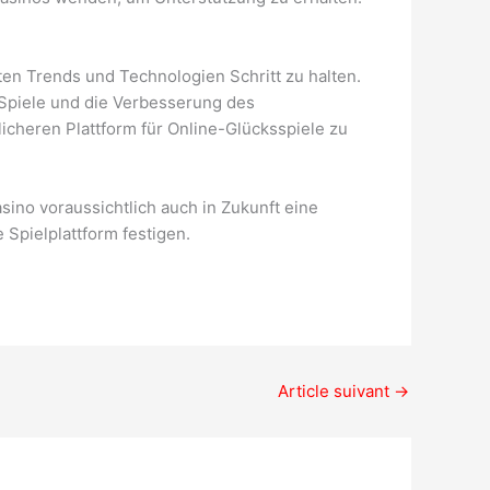
sten Trends und Technologien Schritt zu halten.
r Spiele und die Verbesserung des
licheren Plattform für Online-Glücksspiele zu
sino voraussichtlich auch in Zukunft eine
Spielplattform festigen.
Article suivant
→