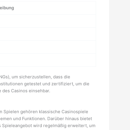
eibung
NGs), um sicherzustellen, dass die
tutionen getestet und zertifiziert, um die
te des Casinos einsehbar.
n Spielen gehören klassische Casinospiele
Themen und Funktionen. Darüber hinaus bietet
s Spieleangebot wird regelmäßig erweitert, um