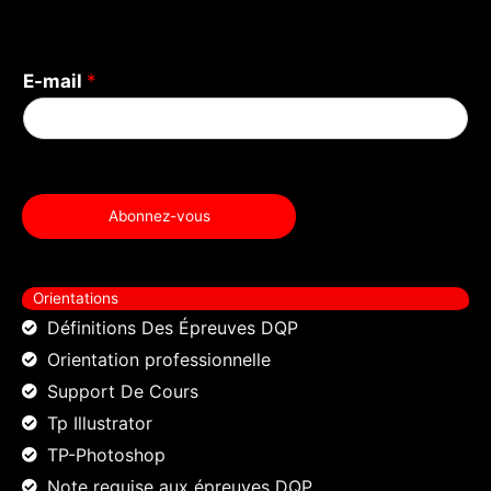
k
E-mail
*
Abonnez-vous
Orientations
Définitions Des Épreuves DQP
Orientation professionnelle
Support De Cours
Tp Illustrator
TP-Photoshop
Note requise aux épreuves DQP