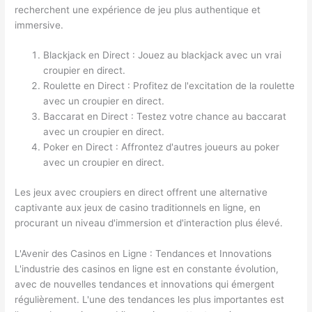
recherchent une expérience de jeu plus authentique et
immersive.
Blackjack en Direct : Jouez au blackjack avec un vrai
croupier en direct.
Roulette en Direct : Profitez de l'excitation de la roulette
avec un croupier en direct.
Baccarat en Direct : Testez votre chance au baccarat
avec un croupier en direct.
Poker en Direct : Affrontez d'autres joueurs au poker
avec un croupier en direct.
Les jeux avec croupiers en direct offrent une alternative
captivante aux jeux de casino traditionnels en ligne, en
procurant un niveau d'immersion et d'interaction plus élevé.
L'Avenir des Casinos en Ligne : Tendances et Innovations
L'industrie des casinos en ligne est en constante évolution,
avec de nouvelles tendances et innovations qui émergent
régulièrement. L'une des tendances les plus importantes est