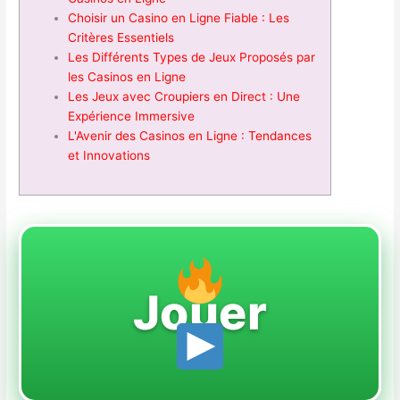
Choisir un Casino en Ligne Fiable : Les
Critères Essentiels
Les Différents Types de Jeux Proposés par
les Casinos en Ligne
Les Jeux avec Croupiers en Direct : Une
Expérience Immersive
L'Avenir des Casinos en Ligne : Tendances
et Innovations
Jouer