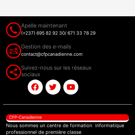
Apelle maintenant
(+237) 695 82 92 30/ 671 33 78 29
Gestion des e-mails
contact@cfpcanadienne.com
Suivez-nous sur les réseaux
sociaux
F
T
Y
a
w
o
c
i
u
e
t
t
b
t
u
CFP-Canadienne
o
e
b
Nous sommes un centre de formation informatique
o
r
e
professionnel de première classe