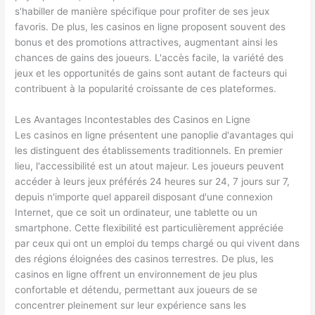
s'habiller de manière spécifique pour profiter de ses jeux
favoris. De plus, les casinos en ligne proposent souvent des
bonus et des promotions attractives, augmentant ainsi les
chances de gains des joueurs. L'accès facile, la variété des
jeux et les opportunités de gains sont autant de facteurs qui
contribuent à la popularité croissante de ces plateformes.
Les Avantages Incontestables des Casinos en Ligne
Les casinos en ligne présentent une panoplie d'avantages qui
les distinguent des établissements traditionnels. En premier
lieu, l'accessibilité est un atout majeur. Les joueurs peuvent
accéder à leurs jeux préférés 24 heures sur 24, 7 jours sur 7,
depuis n'importe quel appareil disposant d'une connexion
Internet, que ce soit un ordinateur, une tablette ou un
smartphone. Cette flexibilité est particulièrement appréciée
par ceux qui ont un emploi du temps chargé ou qui vivent dans
des régions éloignées des casinos terrestres. De plus, les
casinos en ligne offrent un environnement de jeu plus
confortable et détendu, permettant aux joueurs de se
concentrer pleinement sur leur expérience sans les