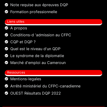
Note requise aux épreuves DQP
Formation professionnelle
Liens utiles
A propos
Conditions-d 'admission au CFPC
CQP et DQP ?
Quel est le niveau d'un QDP
Le syndrome de la diplomatie
Marché d'emploi au Cameroun
Ressources
Mentions-legales
Arrêté ministériel du CFPC-canadienne
OUEST Résultats DQP 2022