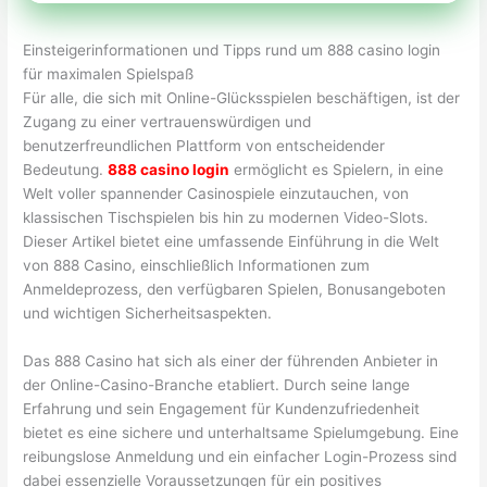
Einsteigerinformationen und Tipps rund um 888 casino login
für maximalen Spielspaß
Für alle, die sich mit Online-Glücksspielen beschäftigen, ist der
Zugang zu einer vertrauenswürdigen und
benutzerfreundlichen Plattform von entscheidender
Bedeutung.
888 casino login
ermöglicht es Spielern, in eine
Welt voller spannender Casinospiele einzutauchen, von
klassischen Tischspielen bis hin zu modernen Video-Slots.
Dieser Artikel bietet eine umfassende Einführung in die Welt
von 888 Casino, einschließlich Informationen zum
Anmeldeprozess, den verfügbaren Spielen, Bonusangeboten
und wichtigen Sicherheitsaspekten.
Das 888 Casino hat sich als einer der führenden Anbieter in
der Online-Casino-Branche etabliert. Durch seine lange
Erfahrung und sein Engagement für Kundenzufriedenheit
bietet es eine sichere und unterhaltsame Spielumgebung. Eine
reibungslose Anmeldung und ein einfacher Login-Prozess sind
dabei essenzielle Voraussetzungen für ein positives