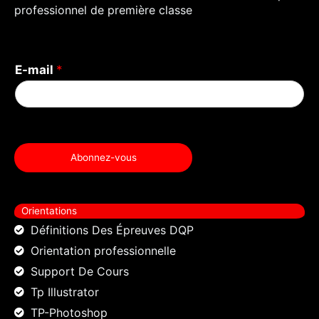
o
r
e
professionnel de première classe
k
E-mail
*
Abonnez-vous
Orientations
Définitions Des Épreuves DQP
Orientation professionnelle
Support De Cours
Tp Illustrator
TP-Photoshop