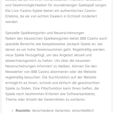
und Gewinnmöglichkeiten für stundenlangen Spielspaß sorgen.
Die Live-Casino-Spiele bieten ein authentisches Casino-
Erlebnis, da sie von echten Dealern in Echtzeit moderiert
werden.
Spezielle Spielkategorien und Neuerscheinungen
Neben den klassischen Spielkategorien bietet 888 Casino auch
spezielle Bereiche wie beispielsweise Jackpot-Spiele an, bei
denen es um hohe Gewinnsummen geht. Regelmäßig werden
neue Spiele hinzugefügt, um das Angebot aktuell und
abwechslungsreich zu halten. Um über die neuesten
Neuerscheinungen informiert zu bleiben, können Sie den
Newsletter von 888 Casino abonnieren oder die Website
regelmäßig besuchen. Die Suchfunktion auf der Website
ermöglicht es Ihnen, schnell und einfach die gewünschten
Spiele zu finden. Eine Filterfunktion kann Ihnen helfen, die
Spiele nach bestimmten Kriterien wie Softwareanbieter,
Thema oder Anzahl der Gewinnlinien zu sortieren.
Roulette:
Verschiedene Varianten, einschließlich