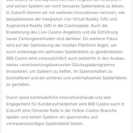
und seinen Spielern ein noch besseres Spielerlebnis zu bieten.
In Zukunft können wir mit weiteren Innovationen rechnen, wie
beispielsweise der Integration von Virtual Reality (VR) und
Augmented Reality (AR) in die Casinospiele. Auch die
Erweiterung des Live-Casino-Angebots und die Einführung
neuer Zahlungsmethoden sind denkbar. Ein weiterer Fokus
wird auf der Optimierung der mobilen Plattform liegen, um
auch unterwegs ein optimales Spielerlebnis zu gewährleisten.
888 Casino wird voraussichtlich auch weiterhin in den Ausbau
seines verantwortungsbewussten Glücksspielprogramms
investieren, um Spielern zu helfen, ihr Spielverhalten zu
kontrollieren und ein sicheres und unterhaltsames Spielerlebnis
zu genießen.
Durch seine kontinuierliche Innovationsfreude und sein
Engagement für Kundenzufriedenheit wird 888 Casino auch in
Zukunft eine führende Rolle in der Online-Casino-Branche
spielen und seinen Spielern ein spannendes und
vertrauenswürdiges Spielerlebnis bieten.