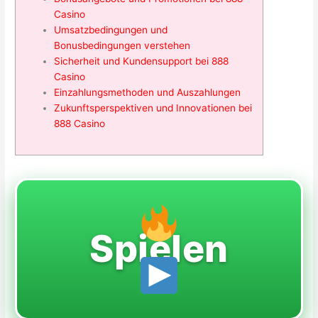
Casino
Umsatzbedingungen und
Bonusbedingungen verstehen
Sicherheit und Kundensupport bei 888
Casino
Einzahlungsmethoden und Auszahlungen
Zukunftsperspektiven und Innovationen bei
888 Casino
Spielen