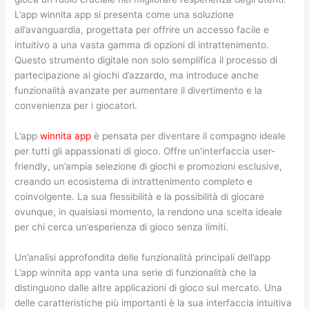
L’app winnita app si presenta come una soluzione
all’avanguardia, progettata per offrire un accesso facile e
intuitivo a una vasta gamma di opzioni di intrattenimento.
Questo strumento digitale non solo semplifica il processo di
partecipazione ai giochi d’azzardo, ma introduce anche
funzionalità avanzate per aumentare il divertimento e la
convenienza per i giocatori.
L’app
winnita app
è pensata per diventare il compagno ideale
per tutti gli appassionati di gioco. Offre un’interfaccia user-
friendly, un’ampia selezione di giochi e promozioni esclusive,
creando un ecosistema di intrattenimento completo e
coinvolgente. La sua flessibilità e la possibilità di giocare
ovunque, in qualsiasi momento, la rendono una scelta ideale
per chi cerca un’esperienza di gioco senza limiti.
Un’analisi approfondita delle funzionalità principali dell’app
L’app winnita app vanta una serie di funzionalità che la
distinguono dalle altre applicazioni di gioco sul mercato. Una
delle caratteristiche più importanti è la sua interfaccia intuitiva