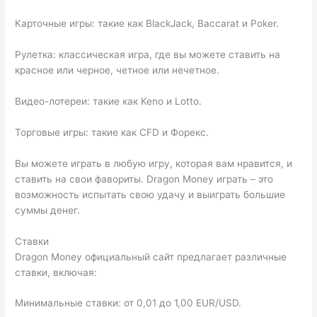
Карточные игры: такие как BlackJack, Baccarat и Poker.
Рулетка: классическая игра, где вы можете ставить на
красное или черное, четное или нечетное.
Видео-лотереи: такие как Keno и Lotto.
Торговые игры: такие как CFD и Форекс.
Вы можете играть в любую игру, которая вам нравится, и
ставить на свои фавориты. Dragon Money играть – это
возможность испытать свою удачу и выиграть большие
суммы денег.
Ставки
Dragon Money официальный сайт предлагает различные
ставки, включая:
Минимальные ставки: от 0,01 до 1,00 EUR/USD.