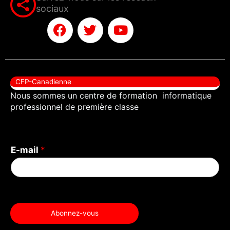
sociaux
F
T
Y
a
w
o
c
i
u
e
t
t
b
t
u
CFP-Canadienne
o
e
b
Nous sommes un centre de formation informatique
o
r
e
professionnel de première classe
k
E-mail
*
Abonnez-vous