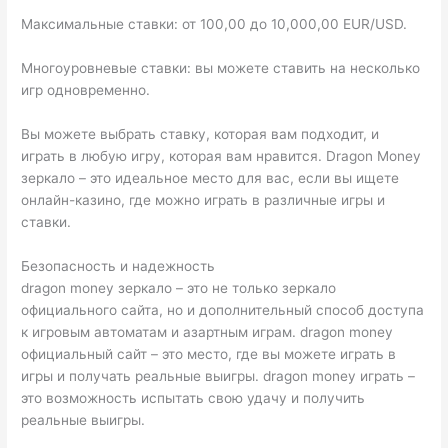
Максимальные ставки: от 100,00 до 10,000,00 EUR/USD.
Многоуровневые ставки: вы можете ставить на несколько
игр одновременно.
Вы можете выбрать ставку, которая вам подходит, и
играть в любую игру, которая вам нравится. Dragon Money
зеркало – это идеальное место для вас, если вы ищете
онлайн-казино, где можно играть в различные игры и
ставки.
Безопасность и надежность
dragon money зеркало – это не только зеркало
официального сайта, но и дополнительный способ доступа
к игровым автоматам и азартным играм. dragon money
официальный сайт – это место, где вы можете играть в
игры и получать реальные выигры. dragon money играть –
это возможность испытать свою удачу и получить
реальные выигры.