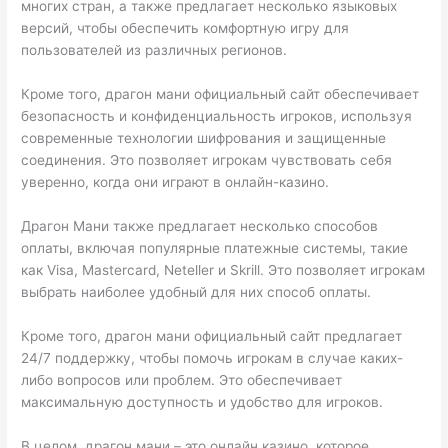
многих стран, а также предлагает несколько языковых
версий, чтобы обеспечить комфортную игру для
пользователей из различных регионов.
Кроме того, драгон мани официальный сайт обеспечивает
безопасность и конфиденциальность игроков, используя
современные технологии шифрования и защищенные
соединения. Это позволяет игрокам чувствовать себя
уверенно, когда они играют в онлайн-казино.
Драгон Мани также предлагает несколько способов
оплаты, включая популярные платежные системы, такие
как Visa, Mastercard, Neteller и Skrill. Это позволяет игрокам
выбрать наиболее удобный для них способ оплаты.
Кроме того, драгон мани официальный сайт предлагает
24/7 поддержку, чтобы помочь игрокам в случае каких-
либо вопросов или проблем. Это обеспечивает
максимальную доступность и удобство для игроков.
В целом, драгон мани – это онлайн казино, которое