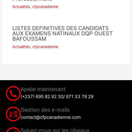
Actualités
,
cfpcanadienne
LISTES DEFINITIVES DES CANDIDATS
AUX EXAMENS NATINAUX DQP OUEST
BAFOUSSAM
Actualités
,
cfpcanadienne
Apelle maintenant
(+237) 695 82 92 30/ 671 33 78 29
Gestion des e-mails
contact@cfpcanadienne.com
Suivez-nous sur les réseaux