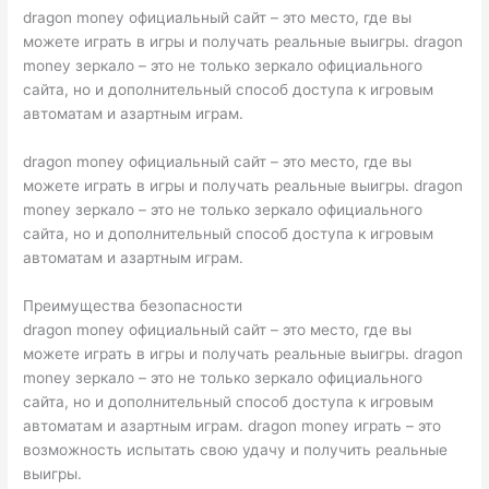
dragon money официальный сайт – это место, где вы
можете играть в игры и получать реальные выигры. dragon
money зеркало – это не только зеркало официального
сайта, но и дополнительный способ доступа к игровым
автоматам и азартным играм.
dragon money официальный сайт – это место, где вы
можете играть в игры и получать реальные выигры. dragon
money зеркало – это не только зеркало официального
сайта, но и дополнительный способ доступа к игровым
автоматам и азартным играм.
Преимущества безопасности
dragon money официальный сайт – это место, где вы
можете играть в игры и получать реальные выигры. dragon
money зеркало – это не только зеркало официального
сайта, но и дополнительный способ доступа к игровым
автоматам и азартным играм. dragon money играть – это
возможность испытать свою удачу и получить реальные
выигры.