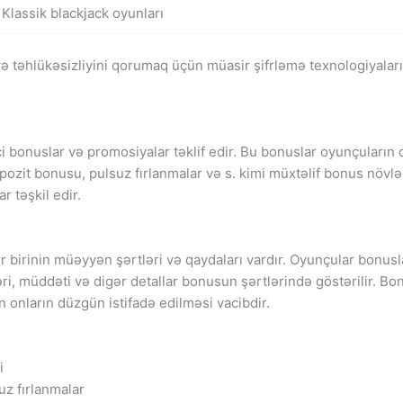
Klassik blackjack oyunları
ə təhlükəsizliyini qorumaq üçün müasir şifrləmə texnologiyaları
i bonuslar və promosiyalar təklif edir. Bu bonuslar oyunçuları
zit bonusu, pulsuz fırlanmalar və s. kimi müxtəlif bonus növlər
r təşkil edir.
r birinin müəyyən şərtləri və qaydaları vardır. Oyunçular bonusl
əri, müddəti və digər detallar bonusun şərtlərində göstərilir. 
 onların düzgün istifadə edilməsi vacibdir.
i
uz fırlanmalar