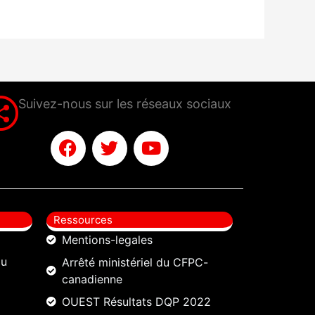
Suivez-nous sur les réseaux sociaux
F
T
Y
a
w
o
c
i
u
e
t
t
b
t
u
Ressources
o
e
b
Mentions-legales
o
r
e
k
au
Arrêté ministériel du CFPC-
canadienne
OUEST Résultats DQP 2022