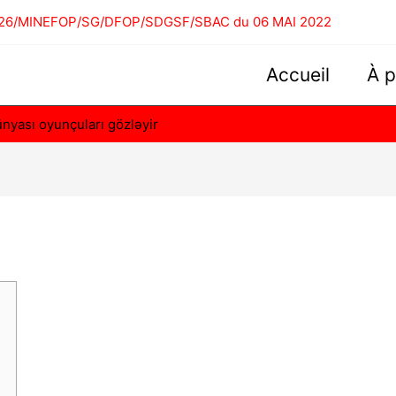
00226/MINEFOP/SG/DFOP/SDGSF/SBAC du 06 MAI 2022
Accueil
À 
nyası oyunçuları gözləyir