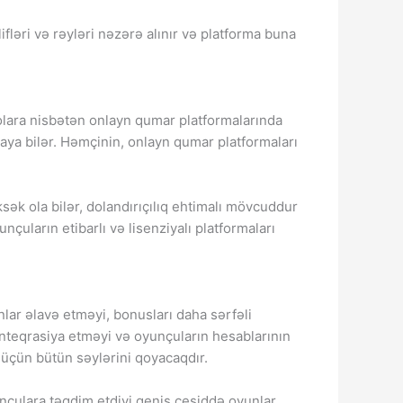
ləri və rəyləri nəzərə alınır və platforma buna
olara nisbətən onlayn qumar platformalarında
ya bilər. Həmçinin, onlayn qumar platformaları
ksək ola bilər, dolandırıçılıq ehtimalı mövcuddur
nçuların etibarlı və lisenziyalı platformaları
ar əlavə etməyi, bonusları daha sərfəli
inteqrasiya etməyi və oyunçuların hesablarının
 üçün bütün səylərini qoyacaqdır.
çulara təqdim etdiyi geniş çeşiddə oyunlar,