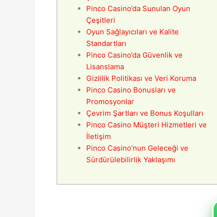
Pinco Casino’da Sunulan Oyun
Çeşitleri
Oyun Sağlayıcıları ve Kalite
Standartları
Pinco Casino’da Güvenlik ve
Lisanslama
Gizlilik Politikası ve Veri Koruma
Pinco Casino Bonusları ve
Promosyonlar
Çevrim Şartları ve Bonus Koşulları
Pinco Casino Müşteri Hizmetleri ve
İletişim
Pinco Casino’nun Geleceği ve
Sürdürülebilirlik Yaklaşımı