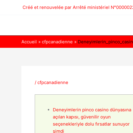
Aller
Créé et renouvelée par Arrêté ministériel N°000
au
contenu
Accueil
cfpcanadienne
Deneyimlerin_pinco_casin
/
cfpcanadienne
Deneyimlerin pinco casino dünyasına
açılan kapısı, güvenilir oyun
seçenekleriyle dolu fırsatlar sunuyor
şimdi