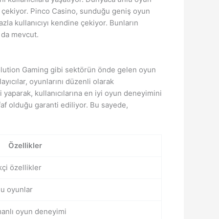
isini çekiyor. Pinco Casino, sunduğu geniş oyun
azla kullanıcıyı kendine çekiyor. Bunların
ı da mevcut.
 Evolution Gaming gibi sektörün önde gelen oyun
layıcılar, oyunlarını düzenli olarak
i yaparak, kullanıcılarına en iyi oyun deneyimini
af olduğu garanti ediliyor. Bu sayede,
Özellikler
kçi özellikler
lu oyunlar
manlı oyun deneyimi