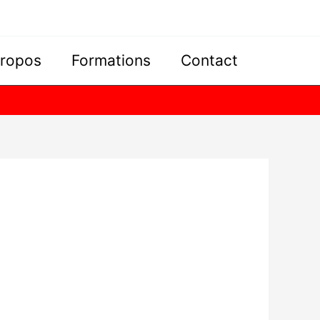
propos
Formations
Contact