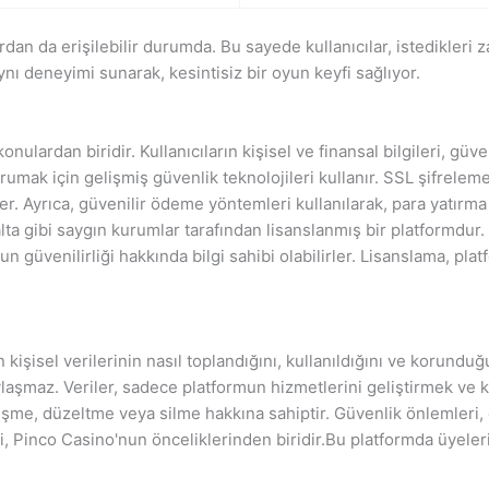
an da erişilebilir durumda. Bu sayede kullanıcılar, istedikleri z
ı deneyimi sunarak, kesintisiz bir oyun keyfi sağlıyor.
lardan biridir. Kullanıcıların kişisel ve finansal bilgileri, güven
orumak için gelişmiş güvenlik teknolojileri kullanır. SSL şifreleme t
er. Ayrıca, güvenilir ödeme yöntemleri kullanılarak, para yatırm
lta gibi saygın kurumlar tarafından lisanslanmış bir platformdur.
mun güvenilirliği hakkında bilgi sahibi olabilirler. Lisanslama, plat
n kişisel verilerinin nasıl toplandığını, kullanıldığını ve korunduğu
ylaşmaz. Veriler, sadece platformun hizmetlerini geliştirmek ve k
e erişme, düzeltme veya silme hakkına sahiptir. Güvenlik önlemleri
ği, Pinco Casino'nun önceliklerinden biridir.Bu platformda üyelerin