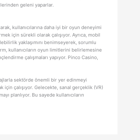
llerinden geleni yaparlar.
rak, kullanıcılarına daha iyi bir oyun deneyimi
ek için sürekli olarak çalışıyor. Ayrıca, mobil
lebilirlik yaklaşımını benimseyerek, sorumlu
rm, kullanıcıların oyun limitlerini belirlemesine
nçlendirme çalışmaları yapıyor. Pinco Casino,
jlarla sektörde önemli bir yer edinmeyi
k için çalışıyor. Gelecekte, sanal gerçeklik (VR)
mayı planlıyor. Bu sayede kullanıcıların