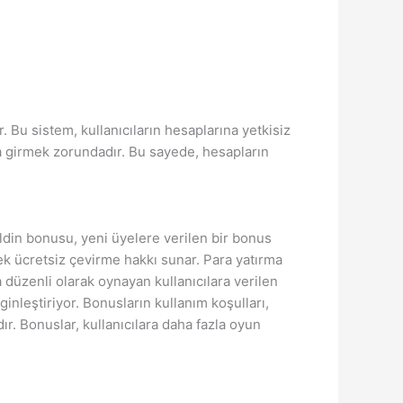
. Bu sistem, kullanıcıların hesaplarına yetkisiz
d da girmek zorundadır. Bu sayede, hesapların
eldin bonusu, yeni üyelere verilen bir bonus
cek ücretsiz çevirme hakkı sunar. Para yatırma
 düzenli olarak oynayan kullanıcılara verilen
nleştiriyor. Bonusların kullanım koşulları,
ır. Bonuslar, kullanıcılara daha fazla oyun