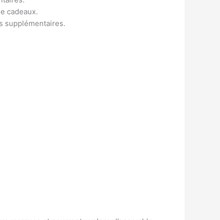
de cadeaux.
s supplémentaires.