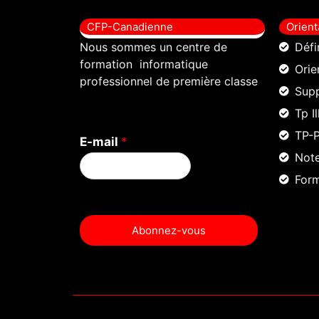
CFP-Canadienne
Orient
Nous sommes un centre de
Défi
formation informatique
Orie
professionnel de première classe
Sup
Tp I
TP-
E-mail
*
Note
Form
Abonnez-vous