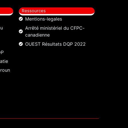
b
t
u
Ressources
o
e
b
Mentions-legales
o
r
e
k
au
Arrêté ministériel du CFPC-
canadienne
OUEST Résultats DQP 2022
DP
atie
eroun