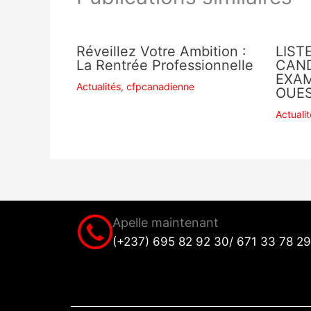
Réveillez Votre Ambition :
LIST
La Rentrée Professionnelle
CAND
EXAM
Actualités
,
cfpcanadienne
OUE
Actuali
Apelle maintenant
(+237) 695 82 92 30/ 671 33 78 29