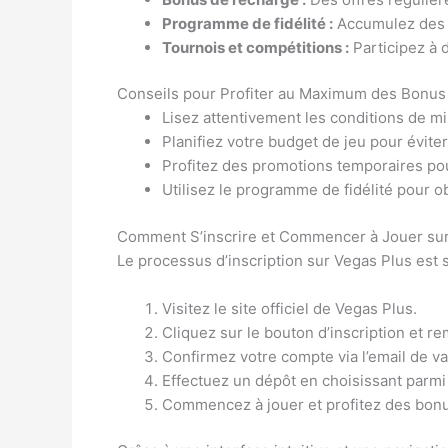
Programme de fidélité :
Accumulez des p
Tournois et compétitions :
Participez à 
Conseils pour Profiter au Maximum des Bonus
Lisez attentivement les conditions de m
Planifiez votre budget de jeu pour évite
Profitez des promotions temporaires po
Utilisez le programme de fidélité pour
Comment S’inscrire et Commencer à Jouer sur
Le processus d’inscription sur Vegas Plus est si
Visitez le site officiel de Vegas Plus.
Cliquez sur le bouton d’inscription et r
Confirmez votre compte via l’email de va
Effectuez un dépôt en choisissant parm
Commencez à jouer et profitez des bon